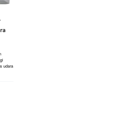
r
ra
n
gi
as udara