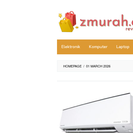
Skip
to
content
Elektronik
Komputer
Laptop
HOMEPAGE
/
01 MARCH 2026