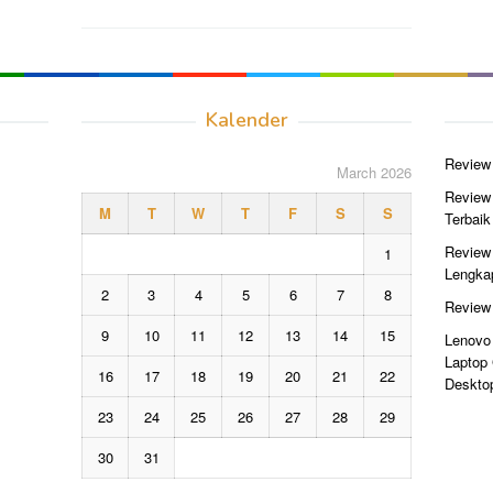
Kalender
Review 
March 2026
Review
M
T
W
T
F
S
S
Terbaik
Review 
1
Lengka
2
3
4
5
6
7
8
Review
9
10
11
12
13
14
15
Lenovo 
Laptop
16
17
18
19
20
21
22
Deskto
23
24
25
26
27
28
29
30
31