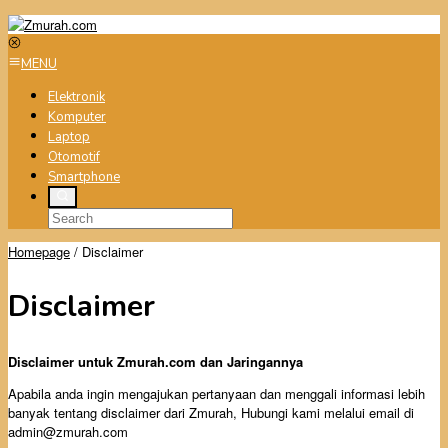
Skip
to
content
MENU
Elektronik
Komputer
Laptop
Otomotif
Smartphone
Homepage
/
Disclaimer
Disclaimer
By
Disclaimer untuk Zmurah.com dan Jaringannya
Admin
Posted
Apabila anda ingin mengajukan pertanyaan dan menggali informasi lebih
on
banyak tentang disclaimer dari Zmurah, Hubungi kami melalui email di
May
admin@zmurah.com
20,