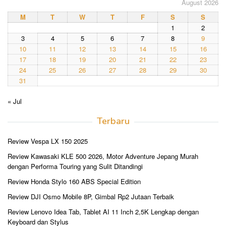
August 2026
M
T
W
T
F
S
S
1
2
3
4
5
6
7
8
9
10
11
12
13
14
15
16
17
18
19
20
21
22
23
24
25
26
27
28
29
30
31
« Jul
Terbaru
Review Vespa LX 150 2025
Review Kawasaki KLE 500 2026, Motor Adventure Jepang Murah
dengan Performa Touring yang Sulit Ditandingi
Review Honda Stylo 160 ABS Special Edition
Review DJI Osmo Mobile 8P, Gimbal Rp2 Jutaan Terbaik
Review Lenovo Idea Tab, Tablet AI 11 Inch 2,5K Lengkap dengan
Keyboard dan Stylus