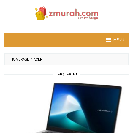
Skip
to
content
MENU
HOMEPAGE
/
ACER
Tag:
acer