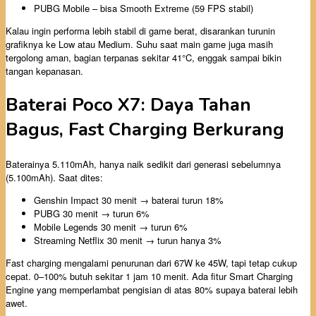
PUBG Mobile – bisa Smooth Extreme (59 FPS stabil)
Kalau ingin performa lebih stabil di game berat, disarankan turunin
grafiknya ke Low atau Medium. Suhu saat main game juga masih
tergolong aman, bagian terpanas sekitar 41°C, enggak sampai bikin
tangan kepanasan.
Baterai Poco X7: Daya Tahan
Bagus, Fast Charging Berkurang
Baterainya 5.110mAh, hanya naik sedikit dari generasi sebelumnya
(5.100mAh). Saat dites:
Genshin Impact 30 menit → baterai turun 18%
PUBG 30 menit → turun 6%
Mobile Legends 30 menit → turun 6%
Streaming Netflix 30 menit → turun hanya 3%
Fast charging mengalami penurunan dari 67W ke 45W, tapi tetap cukup
cepat. 0–100% butuh sekitar 1 jam 10 menit. Ada fitur Smart Charging
Engine yang memperlambat pengisian di atas 80% supaya baterai lebih
awet.