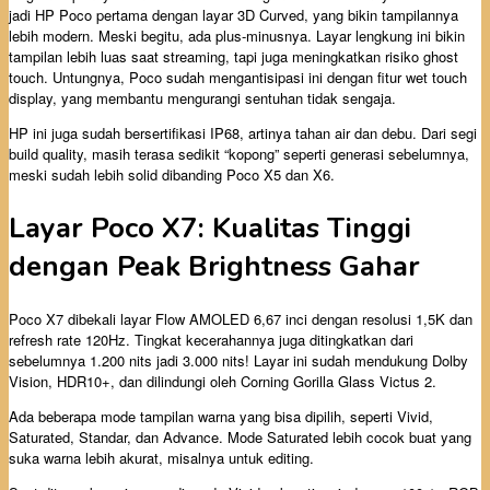
jadi HP Poco pertama dengan layar 3D Curved, yang bikin tampilannya
lebih modern. Meski begitu, ada plus-minusnya. Layar lengkung ini bikin
tampilan lebih luas saat streaming, tapi juga meningkatkan risiko ghost
touch. Untungnya, Poco sudah mengantisipasi ini dengan fitur wet touch
display, yang membantu mengurangi sentuhan tidak sengaja.
HP ini juga sudah bersertifikasi IP68, artinya tahan air dan debu. Dari segi
build quality, masih terasa sedikit “kopong” seperti generasi sebelumnya,
meski sudah lebih solid dibanding Poco X5 dan X6.
Layar Poco X7: Kualitas Tinggi
dengan Peak Brightness Gahar
Poco X7 dibekali layar Flow AMOLED 6,67 inci dengan resolusi 1,5K dan
refresh rate 120Hz. Tingkat kecerahannya juga ditingkatkan dari
sebelumnya 1.200 nits jadi 3.000 nits! Layar ini sudah mendukung Dolby
Vision, HDR10+, dan dilindungi oleh Corning Gorilla Glass Victus 2.
Ada beberapa mode tampilan warna yang bisa dipilih, seperti Vivid,
Saturated, Standar, dan Advance. Mode Saturated lebih cocok buat yang
suka warna lebih akurat, misalnya untuk editing.