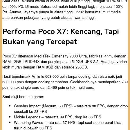
Saat dites, akurasi warna di mode Vivid cukup tinggi, dengan 100% sRGB
dan 99% P3. Di mode Saturated malah lebih tinggi lagi, mencapai 100%
P3. Artinya, layarnya punya kualitas tinggi untuk konsumsi multimedia
atau bahkan pekerjaan yang butuh akurasi warna tinggi.
Performa Poco X7: Kencang, Tapi
Bukan yang Tercepat
Poco X7 ditenagai MediaTek Dimensity 7300 Ultra, fabrikasi 4nm, dengan
RAM 12GB LPDDR4X dan penyimpanan 512GB UFS 2.2. Ada juga varian
lebih murah dengan RAM 8GB dan storage 256GB.
Hasil benchmark AnTuTu 603.000 poin tanpa cooling, dan bisa naik jadi
680.000 poin dengan cooling tambahan. Geekbench-nya mendapatkan 739
poin untuk single-core dan 2.469 poin untuk multi-core.
Saat diuji bermain game:
Genshin Impact (Medium, 60 FPS) – rata-rata 38 FPS, dengan drop
sesekali ke 28 FPS
Mobile Legends – rata-rata 89 FPS, drop ke 85 FPS
Wuthering Waves – rata-rata 37 FPS, tapi saat scene berat bisa
turun di bawah 30 FPS