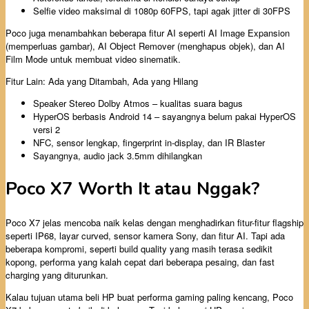
Selfie video maksimal di 1080p 60FPS, tapi agak jitter di 30FPS
Poco juga menambahkan beberapa fitur AI seperti AI Image Expansion
(memperluas gambar), AI Object Remover (menghapus objek), dan AI
Film Mode untuk membuat video sinematik.
Fitur Lain: Ada yang Ditambah, Ada yang Hilang
Speaker Stereo Dolby Atmos – kualitas suara bagus
HyperOS berbasis Android 14 – sayangnya belum pakai HyperOS
versi 2
NFC, sensor lengkap, fingerprint in-display, dan IR Blaster
Sayangnya, audio jack 3.5mm dihilangkan
Poco X7 Worth It atau Nggak?
Poco X7 jelas mencoba naik kelas dengan menghadirkan fitur-fitur flagship
seperti IP68, layar curved, sensor kamera Sony, dan fitur AI. Tapi ada
beberapa kompromi, seperti build quality yang masih terasa sedikit
kopong, performa yang kalah cepat dari beberapa pesaing, dan fast
charging yang diturunkan.
Kalau tujuan utama beli HP buat performa gaming paling kencang, Poco