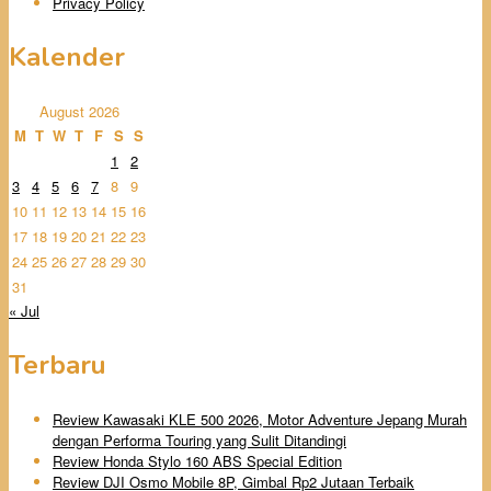
Privacy Policy
Kalender
August 2026
M
T
W
T
F
S
S
1
2
3
4
5
6
7
8
9
10
11
12
13
14
15
16
17
18
19
20
21
22
23
24
25
26
27
28
29
30
31
« Jul
Terbaru
Review Kawasaki KLE 500 2026, Motor Adventure Jepang Murah
dengan Performa Touring yang Sulit Ditandingi
Review Honda Stylo 160 ABS Special Edition
Review DJI Osmo Mobile 8P, Gimbal Rp2 Jutaan Terbaik