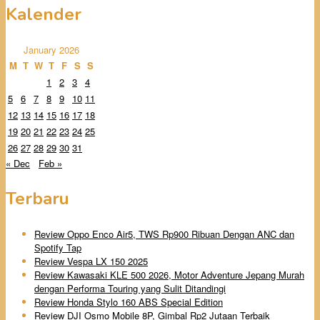
Kalender
January 2026
M
T
W
T
F
S
S
1
2
3
4
5
6
7
8
9
10
11
12
13
14
15
16
17
18
19
20
21
22
23
24
25
26
27
28
29
30
31
« Dec
Feb »
Terbaru
Review Oppo Enco Air5, TWS Rp900 Ribuan Dengan ANC dan
Spotify Tap
Review Vespa LX 150 2025
Review Kawasaki KLE 500 2026, Motor Adventure Jepang Murah
dengan Performa Touring yang Sulit Ditandingi
Review Honda Stylo 160 ABS Special Edition
Review DJI Osmo Mobile 8P, Gimbal Rp2 Jutaan Terbaik