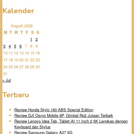
Kalender
August 2026
M
T
W
T
F
S
S
1
2
3
4
5
6
7
8
9
10
11
12
13
14
15
16
17
18
19
20
21
22
23
24
25
26
27
28
29
30
31
« Jul
Terbaru
Review Honda Stylo 160 ABS Special Edition
Review DJI Osmo Mobile 8P, Gimbal Rp2 Jutaan Terbaik
Review Lenovo Idea Tab, Tablet AI 11 Inch 2,5K Lengkap dengan
Keyboard dan Stylus
Review Samsung Galaxy A27 5G