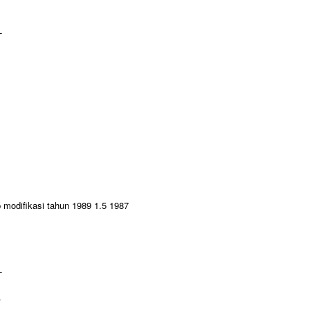
-
-
-