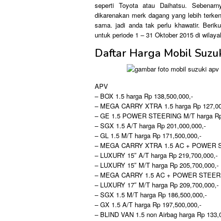
seperti Toyota atau Daihatsu. Sebenar
dikarenakan merk dagang yang lebih terken
sama. jadi anda tak perlu khawatir. Beriku
untuk periode 1 – 31 Oktober 2015 di wilaya
Daftar Harga Mobil Suzu
APV
– BOX 1.5 harga Rp 138,500,000,-
– MEGA CARRY XTRA 1.5 harga Rp 127,00
– GE 1.5 POWER STEERING M/T harga Rp 
– SGX 1.5 A/T harga Rp 201,000,000,-
– GL 1.5 M/T harga Rp 171,500,000,-
– MEGA CARRY XTRA 1.5 AC + POWER ST
– LUXURY 15″ A/T harga Rp 219,700,000,-
– LUXURY 15″ M/T harga Rp 205,700,000,-
– MEGA CARRY 1.5 AC + POWER STEERING
– LUXURY 17″ M/T harga Rp 209,700,000,-
– SGX 1.5 M/T harga Rp 186,500,000,-
– GX 1.5 A/T harga Rp 197,500,000,-
– BLIND VAN 1.5 non Airbag harga Rp 133,