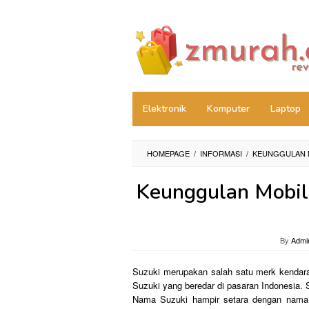
Skip
to
content
Elektronik
Komputer
Laptop
HOMEPAGE
/
INFORMASI
/
KEUNGGULAN M
Keunggulan Mobil
By
Admi
Suzuki merupakan salah satu merk kendaraa
Suzuki yang beredar di pasaran Indonesia. 
Nama Suzuki hampir setara dengan nama m