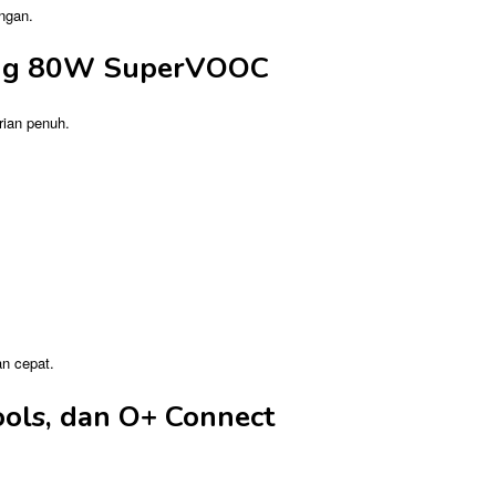
ingan.
ging 80W SuperVOOC
rian penuh.
n cepat.
ools, dan O+ Connect