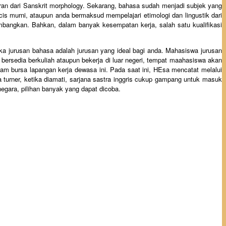
ran dari Sanskrit morphology. Sekarang, bahasa sudah menjadi subjek yang
is murni, ataupun anda bermaksud mempelajari etimologi dan lingustik dari
bangkan. Bahkan, dalam banyak kesempatan kerja, salah satu kualifikasi
a jurusan bahasa adalah jurusan yang ideal bagi anda. Mahasiswa jurusan
n bersedia berkuliah ataupun bekerja di luar negeri, tempat maahasiswa akan
am bursa lapangan kerja dewasa ini. Pada saat ini, HEsa mencatat melalui
urner, ketika diamati, sarjana sastra inggris cukup gampang untuk masuk
negara, pilihan banyak yang dapat dicoba.