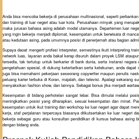
Anda bisa mencoba bekerja di perusahaan multinasional, seperti perbankan 
dan training di luar negeri atau luar kota. Perusahaan minyak yang merupak
maka jurusan bahasa asing adalah modal utamanya. Departemen luar neger
yang ingin bekerja menjadi diplomat, kesempatan untuk berwisata di mancan
atau kedutaan asing, pada umumnya posisi di penerjemah atau bagian admini
Supaya daoat mengerti profesi interpreter, semestinya ikuti interpreting tra
network luas, layanan anda bakal kerap disuruh dalam proyek LSM ataupun 
tersedia, tak tertutup untuk berkarier di bank dunia, serta instansi neg
pengetahuan spesial, di dukung ketertarikan serta ketekunan, anda dapat m
juga bisa memahami pekerjaan seseorang copywriter maupun penulis naskah 
peluang karier terbuka di Koran, majalah, dan televisi. Apalagi sekarang s
menyaksikan fashion show, dan lainnya. Sebagai bonus jika menjadi warta
Kesempatan di bidang perhotelan sangat lebar. Bisa dimulai melalui posis
meningkatkan posisi yang diharapkan, sesuai kesempatan dan minat. Pada
kesempatan untuk ikut training dan workshop ke luar negeri agar dapat mend
kerja, staf perjalanan terpercaya biasanya diikutsertakan ke luar negeri 
bekerja sebagai guru atau konsultan pendidikan di kursus bahasa asing bi
dengan bidang anda.