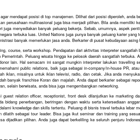
agar mendapat posisi di top manajemen. Dilihat dari posisi diperoleh, anda
an perusahaan multinasional juga bisa menjadi pilihan. Bila anda memiliki kei
i juga menyediakan banyak peluang bekerja. Sebab, umumnya, aspek pentin
egara terbuka luas. United Nations juga punya banyak peluang karier yang te
strasi banyak memerlukan jasa anda. Berkarier di pusat kebudayaan asing bi
ining, course, serta workshop. Pendapatan dari aktivitas interpreter sangatlah
Pemerintah. Peluang wisata hingga ke pelosok daerah sangatlah terbuka. Ap
ara donor lain. Hal semacam ini sangat mungkin interpreter lakukan travelli
emahami public relations, baik juga sebagai in-company/in-house PR, atau d
iklan, misalnya untuk iklan televisi, radio, dan cetak. Jika anda menyuka
udah banyak franchise Koran dan majalah. Anda dapat berkarier sebagai repor
wan, selain berwisata, anda bisa juga mengembangkan networking.
i guest relation officer, receptionist, front desk dilanjutkan ke marketin
 bidang penerbangan, beriringan dengan waktu serta ketersediaan anggaran 
alami knowledge dan skills tertentu. Peluang di bisnis travel terbuka lebar m
dan dilatih sebagai tour leader. Bisa juga ikut seminar dan training yang se
sa dijadikan pilihan. Anda juga dapat berkeliling ke seluruh penjuru Indon