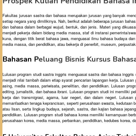
Prospek Kuliah Pendidikan Bahasa I
Fakultas jurusan sastra dan bahasa merupakan jurusan yang banyak men
setiap negara yang dimilikinya. Nah, berikut adalah beberapa jurusan bahas
dan bahasa dalam berbagai wujud, bentuk, dan jenis. Materi yang dikuasai a
menjadi pekerja dalam bidang media massa, staf di instansi pemerinta/swas
kuna, dengan titik berat bahasa jawa, menguasai ilmu bahasa budaya dan s
media massa, dan pendidikan, atau bekerja di penerbit, museum, perpustakaa
Bahasan P
eluang Bisnis Kursus Bahasa
Lulusan program studi sastra inggris menguasai sastra dan bahasa inggri
menjadi nilai tambah dalam etiap syarat pencarian lapangan kerja. Lulusan 
asing, media massa, pariwisata, penelitian, dan pendidikan. Lulusan prog
editing, jurnalistik, dan bahasa ibrani. Lulusan program studi ini memiliki
kerja dan transmigrasi, agama, luar negeri, dan dalam negeri. Lulusan
memanfaatkan tenaga keprancisan, seperti perusahaan swasta, kedutaan be
atau lisan, serta lingkup budaya, sejarah, sastra, dan kajian bahasa jepan
pendidikan. Lulusan program studi bahasa korea memiliki kemampuan berbah
perusahaan korea, media massa, perbankan, pendidikan, kedubes korea, da