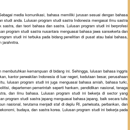
ebagai media komunikasi, bahasa memiliki jurusan sesuai dengan bahasa
han studi anda. Lulusan program studi sastra Indonesia mengasai ilmu sastra
k sastra, dan teori bahasa dan sastra. Lulusan program studi ini berprofesi
ulusan program studi sastra nusantara menguasai bahasa jawa sansekerta dan
gram studi ini terbuka pada bidang penelitian di pusat atau balai bahasa,
 jarahnitra.
an membutuhkan kemampuan di bidang ini. Sehingga, lulusan bahasa inggris
kan, kantor perwakilan Indonesia di luar negeri, kedutaan besar, perusahaan
itu, lulusan program studi ini juga menguasai bahasa amiah, bahasa turki,
 politisi, departemen pemerintah seperti hankam, pendidikan nasional, tenaga
tra, dan ilmu bahasa. Lulusan program studi ini bekerja di sector yang
n program studi sastra jepang menguasai bahasa jepang, baik secara tulis
pun nasional, terutama menjadi staf di deplu RI, pariwisata, perbankan, dan
ekonomi, budaya, dan sastra korea. Lulusan program studi ini bekerja pada