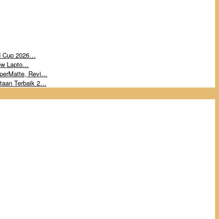
ld Cup 2026…
iew Lapto…
perMatte, Revi…
taan Terbaik 2…