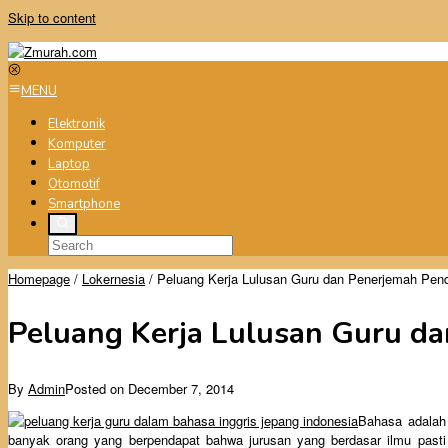
Skip to content
MENU
Elektronik
Komputer
Laptop
Otomotif
Smartphone
Homepage
/
Lokernesia
/
Peluang Kerja Lulusan Guru dan Penerjemah Pen
Peluang Kerja Lulusan Guru d
By
Admin
Posted on
December 7, 2014
Bahasa adalah 
banyak orang yang berpendapat bahwa jurusan yang berdasar ilmu pasti m