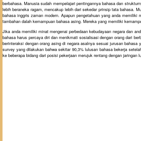
berbahasa. Manusia sudah mempelajari pentingannya bahasa dan strukturny
lebih beraneka ragam, mencakup lebih dari sekedar prinsip tata bahasa. M
bahasa inggris zaman modern. Apapun pengetahuan yang anda memiliki me
tambahan dalah kemampuan bahasa asing. Mereka yang memiliki kemampuan
Jika anda memiliki minat mengenai perbedaan kebudayaan negara dan anda
bahasa harus percaya diri dan menikmati sosialisasi dengan orang dari berb
berinteraksi dengan orang asing di negara asalnya sesuai jurusan bahasa
survey yang dilakukan bahwa sekitar 90,3% lulusan bahasa bekerja setel
ke beberapa bidang dari posisi pekerjaan merujuk rentang dengan jaringan l