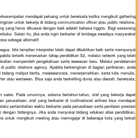
 berkesempatan mendapat peluang untuk berwisata ketika mengikuti gathering
nginan untuk bekerja di bidang communication officer atau public relations,
g yang harus dikuasai dengan baik adalah bahasa inggris. Bagi seseorang
rbuka. Selain itu, jika anda ingin berkarier di lembaga swadaya masyarakat
sa sebagai alternatif.
 bagus. bila tampilan interpreter telah dapat dibuktikan baik serta mempunyai
abila tertarik meneruskan tahap pendidikan S2, melalui network yang telah
ng sekalian memperoleh pengetahuan serta wawasan baru. Melalui pendalaman
i public relations agency. Apabila berkeinginan di bagian periklanan, anda
i bidang meliput berita, mewawancara, menerjemahkan, serta tulis menulis,
ter atau wartawan. Bisa saja anda berkeliling dunia atau daerah, berwisata,
g dan sales. Pada umumnya, selama bertahun-tahun, staf yang bekerja dapat
perusahaan, staf yang berkarier di multinational airlines bisa mendapat
elalui pertambahan waktu berkarier pada perusahaan serta penilaian prestasi
suai dengan bidangnya. Jika anda menyukai bidang edukasi alias pendidikan,
esia untuk mengikuti meeting atau memngajar di beberapa kota yang terkait