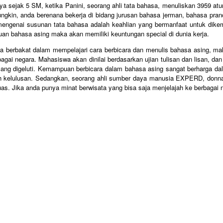
a sejak 5 SM, ketika Panini, seorang ahli tata bahasa, menuliskan 3959 atu
ungkin, anda berenana bekerja di bidang jurusan bahasa jerman, bahasa pranc
ngenai susunan tata bahasa adalah keahlian yang bermanfaat untuk dikem
 bahasa asing maka akan memiliki keuntungan special di dunia kerja.
 berbakat dalam mempelajari cara berbicara dan menulis bahasa asing, mak
agai negara. Mahasiswa akan dinilai berdasarkan ujian tulisan dan lisan, da
 yang digeluti. Kemampuan berbicara dalam bahasa asing sangat berharga dal
ah kelulusan. Sedangkan, seorang ahli sumber daya manusia EXPERD, donna t
uas. Jika anda punya minat berwisata yang bisa saja menjelajah ke berbagai 