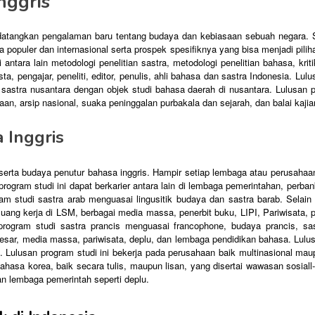
nggris
datangkan pengalaman baru tentang budaya dan kebiasaan sebuah negara. S
a populer dan internasional serta prospek spesifiknya yang bisa menjadi pili
ntara lain metodologi penelitian sastra, metodologi penelitian bahasa, kriti
ta, pengajar, peneliti, editor, penulis, ahli bahasa dan sastra Indonesia. L
astra nusantara dengan objek studi bahasa daerah di nusantara. Lulusan pro
n, arsip nasional, suaka peninggalan purbakala dan sejarah, dan balai kajian
 Inggris
s serta budaya penutur bahasa inggris. Hampir setiap lembaga atau perusaha
program studi ini dapat berkarier antara lain di lembaga pemerintahan, perban
ram studi sastra arab menguasai lingusitik budaya dan sastra barab. Selain 
 peluang kerja di LSM, berbagai media massa, penerbit buku, LIPI, Pariwisata,
 program studi sastra prancis menguasai francophone, budaya prancis, sas
sar, media massa, pariwisata, deplu, dan lembaga pendidikan bahasa. Lulusa
g. Lulusan program studi ini bekerja pada perusahaan baik multinasional mau
asa korea, baik secara tulis, maupun lisan, yang disertai wawasan sosiall-
n lembaga pemerintah seperti deplu.