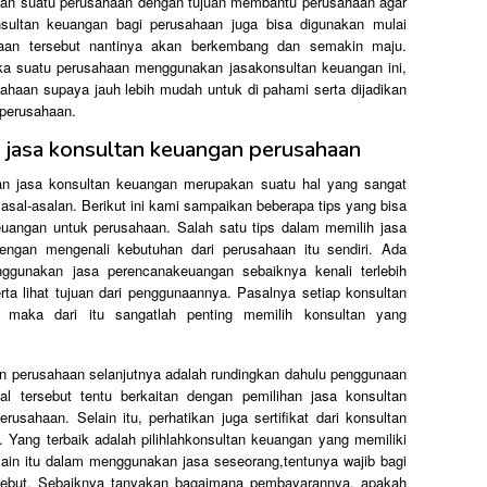
an suatu perusahaan dengan tujuan membantu perusahaan agar
onsultan keuangan bagi perusahaan juga bisa digunakan mulai
haan tersebut nantinya akan berkembang dan semakin maju.
ka suatu perusahaan menggunakan jasakonsultan keuangan ini,
haan supaya jauh lebih mudah untuk di pahami serta dijadikan
perusahaan.
h jasa konsultan keuangan perusahaan
han jasa konsultan keuangan merupakan suatu hal yang sangat
asal-asalan. Berikut ini kami sampaikan beberapa tips yang bisa
euangan untuk perusahaan. Salah satu tips dalam memilih jasa
ngan mengenali kebutuhan dari perusahaan itu sendiri. Ada
gunakan jasa perencanakeuangan sebaiknya kenali terlebih
a lihat tujuan dari penggunaannya. Pasalnya setiap konsultan
, maka dari itu sangatlah penting memilih konsultan yang
n perusahaan selanjutnya adalah rundingkan dahulu penggunaan
al tersebut tentu berkaitan dengan pemilihan jasa konsultan
usahaan. Selain itu, perhatikan juga sertifikat dari konsultan
Yang terbaik adalah pilihlahkonsultan keuangan yang memiliki
elain itu dalam menggunakan jasa seseorang,tentunya wajib bagi
sebut. Sebaiknya tanyakan bagaimana pembayarannya, apakah