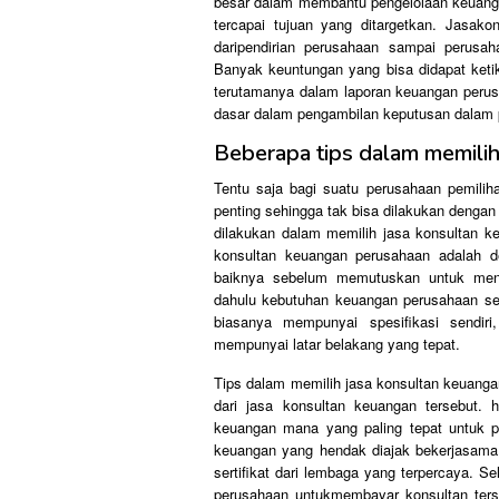
besar dalam membantu pengelolaan keuang
tercapai tujuan yang ditargetkan. Jasak
daripendirian perusahaan sampai perusa
Banyak keuntungan yang bisa didapat keti
terutamanya dalam laporan keuangan perusa
dasar dalam pengambilan keputusan dalam 
Beberapa tips dalam memili
Tentu saja bagi suatu perusahaan pemili
penting sehingga tak bisa dilakukan dengan 
dilakukan dalam memilih jasa konsultan k
konsultan keuangan perusahaan adalah de
baiknya sebelum memutuskan untuk meng
dahulu kebutuhan keuangan perusahaan sert
biasanya mempunyai spesifikasi sendiri
mempunyai latar belakang yang tepat.
Tips dalam memilih jasa konsultan keuanga
dari jasa konsultan keuangan tersebut. h
keuangan mana yang paling tepat untuk per
keuangan yang hendak diajak bekerjasama. 
sertifikat dari lembaga yang terpercaya. S
perusahaan untukmembayar konsultan ter