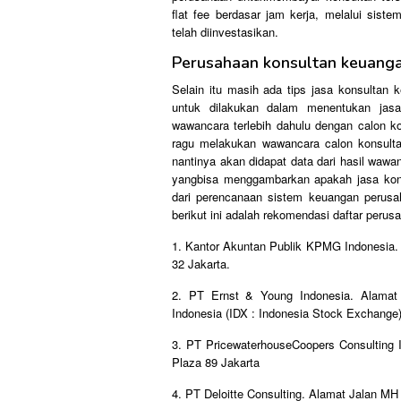
flat fee berdasar jam kerja, melalui sist
telah diinvestasikan.
Perusahaan konsultan keuangan
Selain itu masih ada tips jasa konsultan 
untuk dilakukan dalam menentukan jas
wawancara terlebih dahulu dengan calon k
ragu melakukan wawancara calon konsult
nantinya akan didapat data dari hasil wawa
yangbisa menggambarkan apakah jasa konsu
dari perencanaan sistem keuangan perusah
berikut ini adalah rekomendasi daftar perus
1. Kantor Akuntan Publik KPMG Indonesia.
32 Jakarta.
2. PT Ernst & Young Indonesia. Alamat
Indonesia (IDX : Indonesia Stock Exchange)
3. PT PricewaterhouseCoopers Consulting 
Plaza 89 Jakarta
4. PT Deloitte Consulting. Alamat Jalan MH