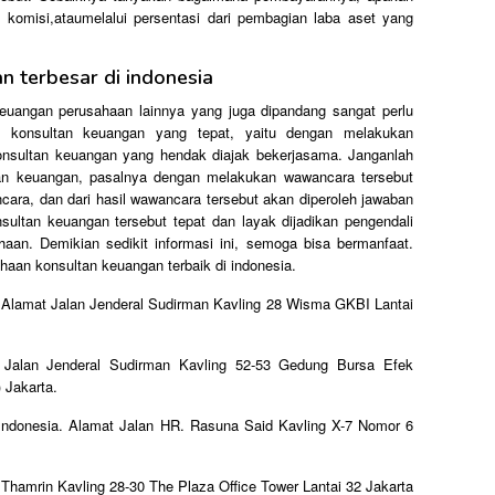
em komisi,ataumelalui persentasi dari pembagian laba aset yang
 terbesar di indonesia
keuangan perusahaan lainnya yang juga dipandang sangat perlu
a konsultan keuangan yang tepat, yaitu dengan melakukan
onsultan keuangan yang hendak diajak bekerjasama. Janganlah
an keuangan, pasalnya dengan melakukan wawancara tersebut
ncara, dan dari hasil wawancara tersebut akan diperoleh jawaban
ltan keuangan tersebut tepat dan layak dijadikan pengendali
aan. Demikian sedikit informasi ini, semoga bisa bermanfaat.
ahaan konsultan keuangan terbaik di indonesia.
 Alamat Jalan Jenderal Sudirman Kavling 28 Wisma GKBI Lantai
 Jalan Jenderal Sudirman Kavling 52-53 Gedung Bursa Efek
 Jakarta.
Indonesia. Alamat Jalan HR. Rasuna Said Kavling X-7 Nomor 6
 Thamrin Kavling 28-30 The Plaza Office Tower Lantai 32 Jakarta