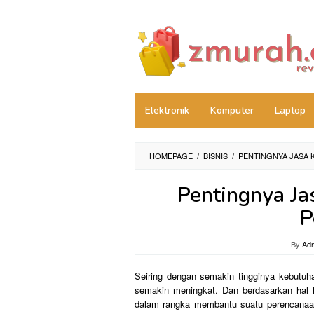
Skip
to
content
Elektronik
Komputer
Laptop
HOMEPAGE
/
BISNIS
/
PENTINGNYA JASA
Pentingnya Ja
P
By
Ad
Seiring dengan semakin tingginya kebutuh
semakin meningkat. Dan berdasarkan hal 
dalam rangka membantu suatu perencanaan