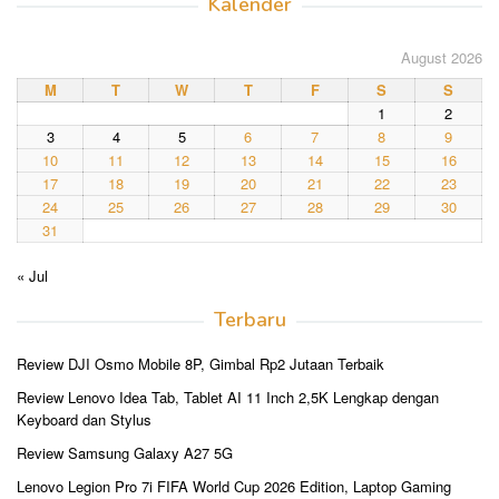
Kalender
August 2026
M
T
W
T
F
S
S
1
2
3
4
5
6
7
8
9
10
11
12
13
14
15
16
17
18
19
20
21
22
23
24
25
26
27
28
29
30
31
« Jul
Terbaru
Review DJI Osmo Mobile 8P, Gimbal Rp2 Jutaan Terbaik
Review Lenovo Idea Tab, Tablet AI 11 Inch 2,5K Lengkap dengan
Keyboard dan Stylus
Review Samsung Galaxy A27 5G
Lenovo Legion Pro 7i FIFA World Cup 2026 Edition, Laptop Gaming