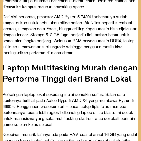
sederhana tanpa ornamen berlebihan karena terlihat lebih profesional saat
dibawa ke kampus maupun coworking space.
Dari sisi performa, prosesor AMD Ryzen 5 7430U sebenarnya sudah
sangat cukup untuk kebutuhan office harian. Aktivitas seperti membuat
laporan, mengolah data Excel, hingga editing ringan masih bisa dijalankan
dengan lancar. Storage 512 GB juga menjadi nilai tambah besar untuk
pemakaian jangka panjang. Walaupun RAM bawaan masih DDR4, laptop
ini tetap menawarkan slot upgrade sehingga pengguna masih bisa
meningkatkan performa di masa depan.
Laptop Multitasking Murah dengan
Performa Tinggi dari Brand Lokal
Persaingan laptop lokal sekarang mulai semakin serius. Salah satu
contohnya terlihat pada Axioo Hype 5 AMD X6 yang membawa Ryzen 5
6600H. Penggunaan prosesor seri H pada laptop tipis jelas membuat
performanya terasa lebih agresif dibanding laptop office biasa. Ini cocok
untuk mahasiswa yang suka multitasking ekstrem atau sesekali bermain
game setelah kelas selesai.
Kelebihan menarik lainnya ada pada RAM dual channel 16 GB yang sudah
langsung tersedia dari pabrik. Kapasitas sebesar ini membuat aktivitas