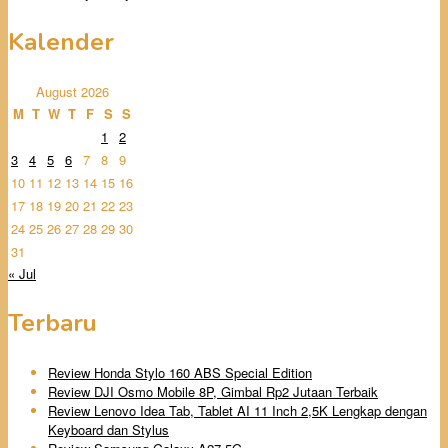
Kalender
August 2026
M
T
W
T
F
S
S
1
2
3
4
5
6
7
8
9
10
11
12
13
14
15
16
17
18
19
20
21
22
23
24
25
26
27
28
29
30
31
« Jul
Terbaru
Review Honda Stylo 160 ABS Special Edition
Review DJI Osmo Mobile 8P, Gimbal Rp2 Jutaan Terbaik
Review Lenovo Idea Tab, Tablet AI 11 Inch 2,5K Lengkap dengan
Keyboard dan Stylus