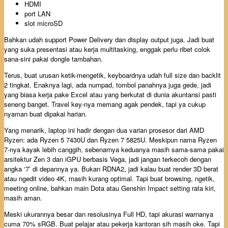
HDMI
port LAN
slot microSD
Bahkan udah support Power Delivery dan display output juga. Jadi buat
yang suka presentasi atau kerja multitasking, enggak perlu ribet colok
sana-sini pakai dongle tambahan.
Terus, buat urusan ketik-mengetik, keyboardnya udah full size dan backlit
2 tingkat. Enaknya lagi, ada numpad, tombol panahnya juga gede, jadi
yang biasa kerja pake Excel atau yang berkutat di dunia akuntansi pasti
seneng banget. Travel key-nya memang agak pendek, tapi ya cukup
nyaman buat dipakai harian.
Yang menarik, laptop ini hadir dengan dua varian prosesor dari AMD
Ryzen: ada Ryzen 5 7430U dan Ryzen 7 5825U. Meskipun nama Ryzen
7-nya kayak lebih canggih, sebenarnya keduanya masih sama-sama pakai
arsitektur Zen 3 dan iGPU berbasis Vega, jadi jangan terkecoh dengan
angka ‘7’ di depannya ya. Bukan RDNA2, jadi kalau buat render 3D berat
atau ngedit video 4K, masih kurang optimal. Tapi buat browsing, ngetik,
meeting online, bahkan main Dota atau Genshin Impact setting rata kiri,
masih aman.
Meski ukurannya besar dan resolusinya Full HD, tapi akurasi warnanya
cuma 70% sRGB. Buat pelajar atau pekerja kantoran sih masih oke. Tapi