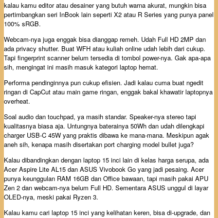
kalau kamu editor atau desainer yang butuh warna akurat, mungkin bisa
pertimbangkan seri InBook lain seperti X2 atau R Series yang punya panel
100% sRGB.
Webcam-nya juga enggak bisa dianggap remeh. Udah Full HD 2MP dan
ada privacy shutter. Buat WFH atau kuliah online udah lebih dari cukup.
Tapi fingerprint scanner belum tersedia di tombol power-nya. Gak apa-apa
sih, mengingat ini masih masuk kategori laptop hemat.
Performa pendinginnya pun cukup efisien. Jadi kalau cuma buat ngedit
ringan di CapCut atau main game ringan, enggak bakal khawatir laptopnya
overheat.
Soal audio dan touchpad, ya masih standar. Speaker-nya stereo tapi
kualitasnya biasa aja. Untungnya baterainya 50Wh dan udah dilengkapi
charger USB-C 45W yang praktis dibawa ke mana-mana. Meskipun agak
aneh sih, kenapa masih disertakan port charging model bullet juga?
Kalau dibandingkan dengan laptop 15 inci lain di kelas harga serupa, ada
Acer Aspire Lite AL15 dan ASUS Vivobook Go yang jadi pesaing. Acer
punya keunggulan RAM 16GB dan Office bawaan, tapi masih pakai APU
Zen 2 dan webcam-nya belum Full HD. Sementara ASUS unggul di layar
OLED-nya, meski pakai Ryzen 3.
Kalau kamu cari laptop 15 inci yang kelihatan keren, bisa di-upgrade, dan