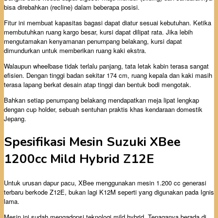
bisa direbahkan (recline) dalam beberapa posisi.
Fitur ini membuat kapasitas bagasi dapat diatur sesuai kebutuhan. Ketika
membutuhkan ruang kargo besar, kursi dapat dilipat rata. Jika lebih
mengutamakan kenyamanan penumpang belakang, kursi dapat
dimundurkan untuk memberikan ruang kaki ekstra.
Walaupun wheelbase tidak terlalu panjang, tata letak kabin terasa sangat
efisien. Dengan tinggi badan sekitar 174 cm, ruang kepala dan kaki masih
terasa lapang berkat desain atap tinggi dan bentuk bodi mengotak.
Bahkan setiap penumpang belakang mendapatkan meja lipat lengkap
dengan cup holder, sebuah sentuhan praktis khas kendaraan domestik
Jepang.
Spesifikasi Mesin Suzuki XBee
1200cc Mild Hybrid Z12E
Untuk urusan dapur pacu, XBee menggunakan mesin 1.200 cc generasi
terbaru berkode Z12E, bukan lagi K12M seperti yang digunakan pada Ignis
lama.
Mesin ini sudah mengadopsi teknologi mild hybrid. Tenaganya berada di