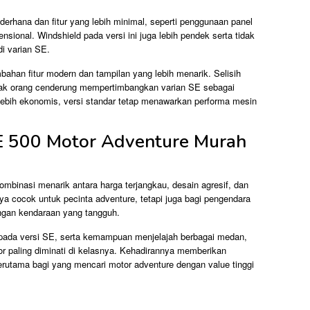
ederhana dan fitur yang lebih minimal, seperti penggunaan panel
nsional. Windshield pada versi ini juga lebih pendek serta tidak
di varian SE.
bahan fitur modern dan tampilan yang lebih menarik. Selisih
nyak orang cenderung mempertimbangkan varian SE sebagai
 lebih ekonomis, versi standar tetap menawarkan performa mesin
E 500 Motor Adventure Murah
binasi menarik antara harga terjangkau, desain agresif, dan
ya cocok untuk pecinta adventure, tetapi juga bagi pengendara
ngan kendaraan yang tangguh.
 pada versi SE, serta kemampuan menjelajah berbagai medan,
r paling diminati di kelasnya. Kehadirannya memberikan
, terutama bagi yang mencari motor adventure dengan value tinggi