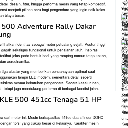
 detail desain, fitur, hingga performa mesin yang tetap kompetitif.
nsi menjadi pilihan baru bagi pengendara yang ingin naik kelas
an biaya besar.
 500 Adventure Rally Dakar
ung
rlihatkan identitas sebagai motor petualang sejati. Postur tinggi
agah sekaligus fungsional untuk perjalanan jauh. Inspirasi
terlihat jelas pada bentuk bodi yang ramping namun tetap kokoh,
dan aerodinamika.
 tiga cluster yang memberikan pencahayaan optimal saat
nggunakan lampu LED modern, sementara detail seperti
sibilitas sesuai kebutuhan pengendara. Secara keseluruhan,
, tetapi juga mendukung performa di berbagai kondisi jalan.
i KLE 500 451cc Tenaga 51 HP
ma dari motor ini. Mesin berkapasitas 451cc dua silinder DOHC
engan torsi yang cukup besar di kelasnya. Karakter mesin