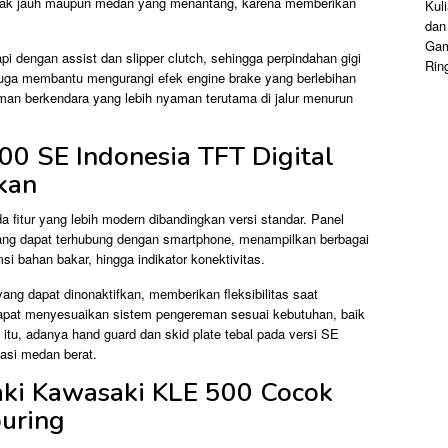
 jarak jauh maupun medan yang menantang, karena memberikan
i dengan assist dan slipper clutch, sehingga perpindahan gigi
i juga membantu mengurangi efek engine brake yang berlebihan
an berkendara yang lebih nyaman terutama di jalur menurun
00 SE Indonesia TFT Digital
kan
a fitur yang lebih modern dibandingkan versi standar. Panel
yang dapat terhubung dengan smartphone, menampilkan berbagai
si bahan bakar, hingga indikator konektivitas.
ang dapat dinonaktifkan, memberikan fleksibilitas saat
dapat menyesuaikan sistem pengereman sesuai kebutuhan, baik
n itu, adanya hand guard dan skid plate tebal pada versi SE
asi medan berat.
aki Kawasaki KLE 500 Cocok
ouring