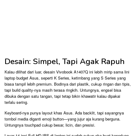
Desain: Simpel, Tapi Agak Rapuh
Kalau dilihat dari luar, desain Vivobook A1407Q ini lebih mirip sama lini
laptop budget Asus, seperti K Series, ketimbang yang S Series yang
biasa tampil lebih premium. Bodinya dari plastik, cukup ringan dan tipis,
tapi build quality-nya masih terasa ringkih. Untungnya, engsel bisa
dibuka dengan satu tangan, tapi tetap bikin khawatir kalau dipakai
terlalu sering.
Keyboard-nya punya layout khas Asus. Ada backlit, tapi sayangnya
tombol media diganti emoji button—yang jujur aja kurang berguna.
Untungnya touchpad cukup besar, licin, dan presisi.
Layar 14 inci Full HD IPS di laptop ini sudah cukup oke buat keperluan