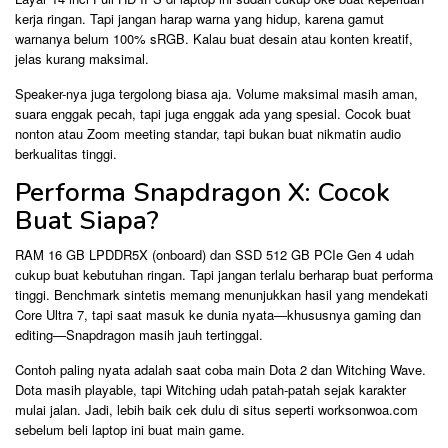
kerja ringan. Tapi jangan harap warna yang hidup, karena gamut
warnanya belum 100% sRGB. Kalau buat desain atau konten kreatif,
jelas kurang maksimal.
Speaker-nya juga tergolong biasa aja. Volume maksimal masih aman,
suara enggak pecah, tapi juga enggak ada yang spesial. Cocok buat
nonton atau Zoom meeting standar, tapi bukan buat nikmatin audio
berkualitas tinggi.
Performa Snapdragon X: Cocok
Buat Siapa?
RAM 16 GB LPDDR5X (onboard) dan SSD 512 GB PCIe Gen 4 udah
cukup buat kebutuhan ringan. Tapi jangan terlalu berharap buat performa
tinggi. Benchmark sintetis memang menunjukkan hasil yang mendekati
Core Ultra 7, tapi saat masuk ke dunia nyata—khususnya gaming dan
editing—Snapdragon masih jauh tertinggal.
Contoh paling nyata adalah saat coba main Dota 2 dan Witching Wave.
Dota masih playable, tapi Witching udah patah-patah sejak karakter
mulai jalan. Jadi, lebih baik cek dulu di situs seperti worksonwoa.com
sebelum beli laptop ini buat main game.