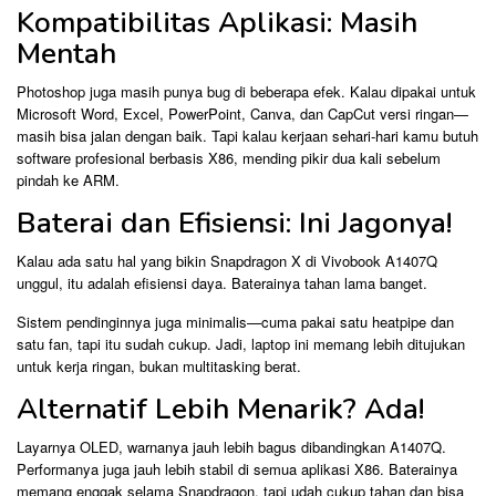
Kompatibilitas Aplikasi: Masih
Mentah
Photoshop juga masih punya bug di beberapa efek. Kalau dipakai untuk
Microsoft Word, Excel, PowerPoint, Canva, dan CapCut versi ringan—
masih bisa jalan dengan baik. Tapi kalau kerjaan sehari-hari kamu butuh
software profesional berbasis X86, mending pikir dua kali sebelum
pindah ke ARM.
Baterai dan Efisiensi: Ini Jagonya!
Kalau ada satu hal yang bikin Snapdragon X di Vivobook A1407Q
unggul, itu adalah efisiensi daya. Baterainya tahan lama banget.
Sistem pendinginnya juga minimalis—cuma pakai satu heatpipe dan
satu fan, tapi itu sudah cukup. Jadi, laptop ini memang lebih ditujukan
untuk kerja ringan, bukan multitasking berat.
Alternatif Lebih Menarik? Ada!
Layarnya OLED, warnanya jauh lebih bagus dibandingkan A1407Q.
Performanya juga jauh lebih stabil di semua aplikasi X86. Baterainya
memang enggak selama Snapdragon, tapi udah cukup tahan dan bisa