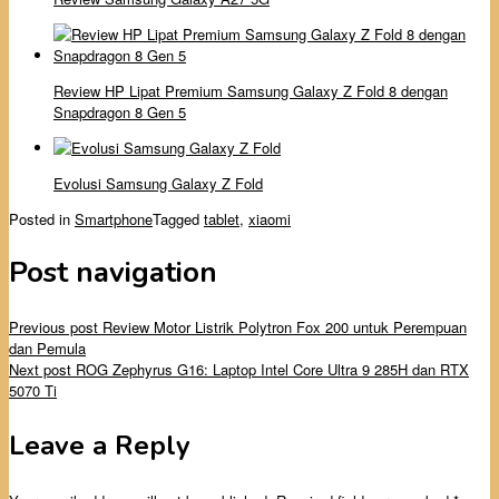
Review HP Lipat Premium Samsung Galaxy Z Fold 8 dengan
Snapdragon 8 Gen 5
Evolusi Samsung Galaxy Z Fold
Posted in
Smartphone
Tagged
tablet
,
xiaomi
Post navigation
Previous post
Review Motor Listrik Polytron Fox 200 untuk Perempuan
dan Pemula
Next post
ROG Zephyrus G16: Laptop Intel Core Ultra 9 285H dan RTX
5070 Ti
Leave a Reply