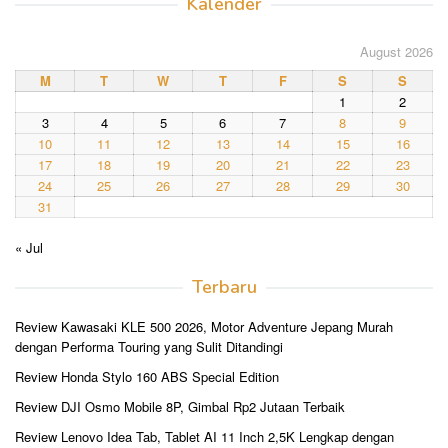
Kalender
August 2026
M
T
W
T
F
S
S
1
2
3
4
5
6
7
8
9
10
11
12
13
14
15
16
17
18
19
20
21
22
23
24
25
26
27
28
29
30
31
« Jul
Terbaru
Review Kawasaki KLE 500 2026, Motor Adventure Jepang Murah
dengan Performa Touring yang Sulit Ditandingi
Review Honda Stylo 160 ABS Special Edition
Review DJI Osmo Mobile 8P, Gimbal Rp2 Jutaan Terbaik
Review Lenovo Idea Tab, Tablet AI 11 Inch 2,5K Lengkap dengan