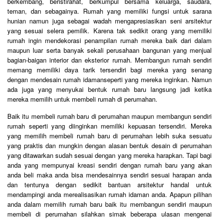
berkembang, beristirahat, berkumpul bersama keluarga, saudara,
teman, dan sebagainya. Rumah yang memiliki fungsi untuk sarana
hunian namun juga sebagai wadah mengapresiasikan seni arsitektur
yang sesuai selera pemilik. Karena tak sedikit orang yang memiliki
rumah ingin mendekorasi penampilan rumah mereka baik dari dalam
maupun luar serta banyak sekali perusahaan bangunan yang menjual
bagian-baigan interior dan eksterior rumah. Membangun rumah sendiri
memang memiliki daya tarik tersendiri bagi mereka yang senang
dengan mendesain rumah idamanseperti yang mereka inginkan. Namun
ada juga yang menyukai bentuk rumah baru langsung jadi ketika
mereka memilih untuk membeli rumah di perumahan.
Baik itu membeli rumah baru di perumahan maupun membangun sendiri
rumah seperti yang diinginkan memiliki kepuasan tersendiri. Mereka
yang memilih membeli rumah baru di perumahan lebih suka sesuatu
yang praktis dan mungkin dengan alasan bentuk desain di perumahan
yang ditawarkan sudah sesuai dengan yang mereka harapkan. Tapi bagi
anda yang mempunyai kreasi sendiri dengan rumah baru yang akan
anda beli maka anda bisa mendesainnya sendiri sesuai harapan anda
dan tentunya dengan sedikit bantuan arsitektur handal untuk
mendampingi anda merealisasikan rumah idaman anda. Apapun pilihan
anda dalam memilih rumah baru baik itu membangun sendiri maupun
membeli di perumahan silahkan simak beberapa ulasan mengenai