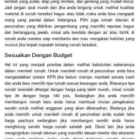
tembok yang pudar, atap yang rembes, dan genteng yang mudah bocor.
Jadi jangan asal murah dan jika anda bingung untuk melihat kualitas
material di rumah tersebut bagus atau tidak maka anda bisa mengajak
orang yang pandai dalam bidangnya. Pilih juga rumah idaman di
perumahan yang didirikan pengembang yang memiliki reputasi bagus
dan bertanggung jawab, misal ada kendala dengan air atau listrik di
rumah anda mereka siap membantu dan mau mengatasi keluhan yang
muncul jika terjadi masalah tentang rumah tersebut.
Sesuaikan Dengan Budget
Hal ini yang menjadi prioritas dalam melihat kebutuhan sebenarnya
dalam membeli rumah. Untuk membeli rumah di perumahan anda bisa
mengandalkan sistem KPR jika belum mampu membeli secara cash
dan anda bisa memilih tipe rumah sesuai keuangan anda. Biasanya tipe
rumah terendah dihargai dengan harga yang lebih murah, misal rumah
tipe 36 dengan harga 180 juta. Sedangkan jika anda memilih
membangun rumah baru anda harus membuat rincian pengeluaran
sendiri untuk melihat anggaran yang akan dikeluarkan. Bedanya jika
anda memilih untuk membeli rumah di perumahan anda sudah tahu
harga pastinya sedangkan jika membangun sendiri anda harus
menghitung sendiri harga rumah setelah jadi. Disisi lain jika anda
menginginkan rumah idaman yang memiliki desain interior dan eksterior
yang anda inginkan maka anda dapat berkreasi sendiri dengan