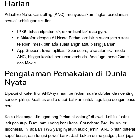
Harian
Adaptive Noise Cancelling (ANC): menyesuaikan tingkat peredaman
sesuai kebisingan sekitar.
IPX5: tahan cipratan air, aman buat lari atau gym.
8 Mikrofon dengan AI Noise Reduction: bikin suara jernih saat
telepon, meskipun ada suara angin atau bising jalanan.
App Support: lewat aplikasi Soundcore, bisa atur EQ, mode
ANC, hingga kontrol sentuhan earbuds. Ada juga mode Game
dan Movie.
Pengalaman Pemakaian di Dunia
Nyata
Dipakai di kafe, fitur ANC-nya mampu redam suara obrolan dan denting
sendok piring. Kualitas audio stabil bahkan untuk lagu-lagu dengan bass
berat.
Kalau biasanya kita ngomong “selamat datang” di awal, kali ini justru
jadi penutup. Buat kamu yang baru kenal Soundcore P41i by Anker
Indonesia, ini adalah TWS yang nyatuin audio jernih, ANC pintar, baterai
super besar, dan fungsi power bank. Jadi bukan cuma gadget, tapi juga