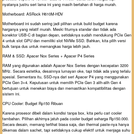
nyatanya justru seri lama ini yang masih bertahan di harga murah.
Motherboard: ASRock H610M-HDV
Motherboard ini sudah sering jadi pilihan untuk build budget karena
harganya yang relatif murah. Meski fiturnya standar dan tidak ada
konektor USB-C di bagian depan, setidaknya sudah mendukung PCIe Gen
4 untuk slot GPU dan memiliki slot NVMe SSD. Bahkan, kita pilih versi
bulk tanpa dus untuk memangkas harga lebih jauh.
RAM & SSD: Apacer Nox Series + Apacer P4 Series
RAM yang digunakan adalah Apacer Nox Series dengan kecepatan 3200
MHz. Secara estetika, desainnya lumayan oke, tapi tidak ada yang terlalu
spesial. Sementara itu, SSD-nya dari seri Apacer P4 yang menggunakan
PCIe Gen 3×4. Keputusan untuk memilih PCIe Gen 3 alih-alih Gen 4
bertujuan untuk menekan biaya dan memastikan kompatibilitas dengan
sistem ini.
CPU Cooler: Budget Rp150 Ribuan
Karena prosesor dibeli dalam kondisi tanpa box, kita perlu cari cooler
tambahan. Pilihan akhirnya jatuh pada cooler budget seharga Rp150.000.
Secara desain, memang terlihat biasa saja, dan thermal paste-nya hanya
dikemas dalam sachet, tapi setidaknya cukup efektif untuk menjaga suhu