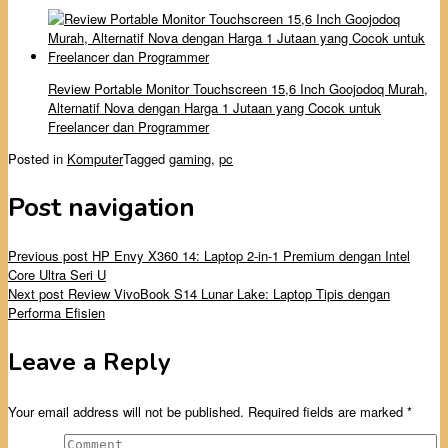
Review Portable Monitor Touchscreen 15,6 Inch Goojodoq Murah,
Alternatif Nova dengan Harga 1 Jutaan yang Cocok untuk
Freelancer dan Programmer
Posted in
Komputer
Tagged
gaming
,
pc
Post navigation
Previous post
HP Envy X360 14: Laptop 2-in-1 Premium dengan Intel
Core Ultra Seri U
Next post
Review VivoBook S14 Lunar Lake: Laptop Tipis dengan
Performa Efisien
Leave a Reply
Your email address will not be published.
Required fields are marked
*