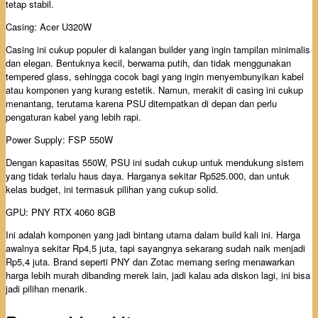
tetap stabil.
Casing: Acer U320W
Casing ini cukup populer di kalangan builder yang ingin tampilan minimalis
dan elegan. Bentuknya kecil, berwarna putih, dan tidak menggunakan
tempered glass, sehingga cocok bagi yang ingin menyembunyikan kabel
atau komponen yang kurang estetik. Namun, merakit di casing ini cukup
menantang, terutama karena PSU ditempatkan di depan dan perlu
pengaturan kabel yang lebih rapi.
Power Supply: FSP 550W
Dengan kapasitas 550W, PSU ini sudah cukup untuk mendukung sistem
yang tidak terlalu haus daya. Harganya sekitar Rp525.000, dan untuk
kelas budget, ini termasuk pilihan yang cukup solid.
GPU: PNY RTX 4060 8GB
Ini adalah komponen yang jadi bintang utama dalam build kali ini. Harga
awalnya sekitar Rp4,5 juta, tapi sayangnya sekarang sudah naik menjadi
Rp5,4 juta. Brand seperti PNY dan Zotac memang sering menawarkan
harga lebih murah dibanding merek lain, jadi kalau ada diskon lagi, ini bisa
jadi pilihan menarik.