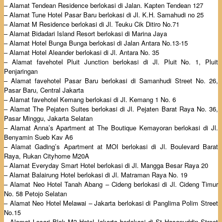
– Alamat Tendean Residence berlokasi di Jalan. Kapten Tendean 127
– Alamat Tune Hotel Pasar Baru berlokasi di Jl. K.H. Samahudi no 25
– Alamat M Residence berlokasi di Jl. Teuku Cik Ditiro No.71
– Alamat Bidadari Island Resort berlokasi di Marina Jaya
– Alamat Hotel Bunga Bunga berlokasi di Jalan Antara No.13-15
– Alamat Hotel Aleander berlokasi di Jl. Antara No. 35
– Alamat favehotel Pluit Junction berlokasi di Jl. Pluit No. 1, Pluit
Penjaringan
– Alamat favehotel Pasar Baru berlokasi di Samanhudi Street No. 26,
Pasar Baru, Central Jakarta
– Alamat favehotel Kemang berlokasi di Jl. Kemang 1 No. 6
– Alamat The Pejaten Suites berlokasi di Jl. Pejaten Barat Raya No. 36,
Pasar Minggu, Jakarta Selatan
– Alamat Anna’s Apartment at The Boutique Kemayoran berlokasi di Jl.
Benyamin Sueb Kav A6
– Alamat Gading’s Apartment at MOI berlokasi di Jl. Boulevard Barat
Raya, Rukan Cityhome M20A
– Alamat Everyday Smart Hotel berlokasi di Jl. Mangga Besar Raya 20
– Alamat Balairung Hotel berlokasi di Jl. Matraman Raya No. 19
– Alamat Neo Hotel Tanah Abang – Cideng berlokasi di Jl. Cideng Timur
No. 58 Petojo Selatan
– Alamat Neo Hotel Melawai – Jakarta berlokasi di Panglima Polim Street
No.15
– Alamat Losari Blok M2 Hotel Jakarta berlokasi di St Hasanuddin Street