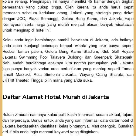
kolam renang. Penginapan ini hanya memiliki 45 kamar dengan tingkat
pemesanan yang cukup tinggi. Oleh karena itu anda harus cepat
memesan sebelum keduluan orang. Lokasi yang strategis yang dekat
dengan JCC, Plaza Semanggi, Gelora Bung Karno, dan Jakarta Expo
Kemayoran serta harga yang murah menjadi alasan banyak wisatawan
untuk menginap di hotel ini.
Kalau anda ingin berolahraga sambil berwisata di Jakarta, ada baiknya
anda coba kunjungi beberapa tempat wisata yang oke punya seperti
Redball taman palem, Gelora Bung Karno Stadium, Klub Golf Royale
Jakarta, Swimming Pool Talavera Building, dan Greenpark Skatepark.
Nah, sudah berolahraga enaknya kita nonton pertunjukan yuk. Jakarta
juga punya banyak varian area pertunjukan yang mantap seperti Taman
Ismail Marzuki, Aula Simfonia Jakarta, Wayang Orang Bharata, dan
JKT48 Theater. Tinggal pilih mana yang anda suka.
Daftar Alamat Hotel Murah di Jakarta
Bukan Zmurah namanya kalau pelit kasih informasi secara aktual, tajam,
dan terpercaya. Bonus untuk anda yang cari informasi data daftar hotel di
Jakarta berdasarkan klasifikasi kelas bintangnya. Mari ditengok. Gunakan
ctrl+f bila anda ingin mencari keyword yang diinginkan.