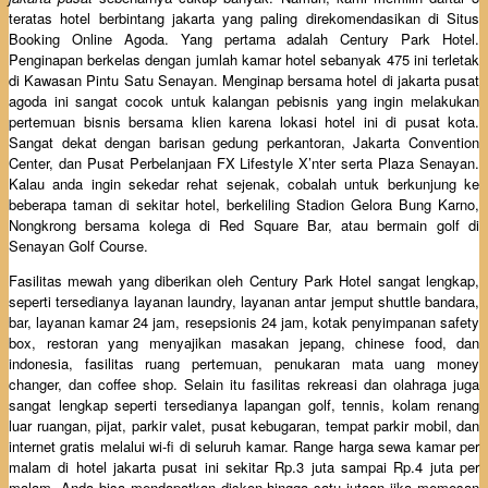
teratas hotel berbintang jakarta yang paling direkomendasikan di Situs
Booking Online Agoda. Yang pertama adalah Century Park Hotel.
Penginapan berkelas dengan jumlah kamar hotel sebanyak 475 ini terletak
di Kawasan Pintu Satu Senayan. Menginap bersama hotel di jakarta pusat
agoda ini sangat cocok untuk kalangan pebisnis yang ingin melakukan
pertemuan bisnis bersama klien karena lokasi hotel ini di pusat kota.
Sangat dekat dengan barisan gedung perkantoran, Jakarta Convention
Center, dan Pusat Perbelanjaan FX Lifestyle X’nter serta Plaza Senayan.
Kalau anda ingin sekedar rehat sejenak, cobalah untuk berkunjung ke
beberapa taman di sekitar hotel, berkeliling Stadion Gelora Bung Karno,
Nongkrong bersama kolega di Red Square Bar, atau bermain golf di
Senayan Golf Course.
Fasilitas mewah yang diberikan oleh Century Park Hotel sangat lengkap,
seperti tersedianya layanan laundry, layanan antar jemput shuttle bandara,
bar, layanan kamar 24 jam, resepsionis 24 jam, kotak penyimpanan safety
box, restoran yang menyajikan masakan jepang, chinese food, dan
indonesia, fasilitas ruang pertemuan, penukaran mata uang money
changer, dan coffee shop. Selain itu fasilitas rekreasi dan olahraga juga
sangat lengkap seperti tersedianya lapangan golf, tennis, kolam renang
luar ruangan, pijat, parkir valet, pusat kebugaran, tempat parkir mobil, dan
internet gratis melalui wi-fi di seluruh kamar. Range harga sewa kamar per
malam di hotel jakarta pusat ini sekitar Rp.3 juta sampai Rp.4 juta per
malam. Anda bisa mendapatkan diskon hingga satu jutaan jika memesan