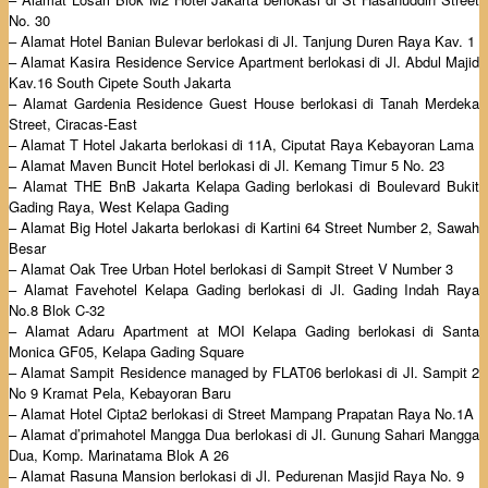
No. 30
– Alamat Hotel Banian Bulevar berlokasi di Jl. Tanjung Duren Raya Kav. 1
– Alamat Kasira Residence Service Apartment berlokasi di Jl. Abdul Majid
Kav.16 South Cipete South Jakarta
– Alamat Gardenia Residence Guest House berlokasi di Tanah Merdeka
Street, Ciracas-East
– Alamat T Hotel Jakarta berlokasi di 11A, Ciputat Raya Kebayoran Lama
– Alamat Maven Buncit Hotel berlokasi di Jl. Kemang Timur 5 No. 23
– Alamat THE BnB Jakarta Kelapa Gading berlokasi di Boulevard Bukit
Gading Raya, West Kelapa Gading
– Alamat Big Hotel Jakarta berlokasi di Kartini 64 Street Number 2, Sawah
Besar
– Alamat Oak Tree Urban Hotel berlokasi di Sampit Street V Number 3
– Alamat Favehotel Kelapa Gading berlokasi di Jl. Gading Indah Raya
No.8 Blok C-32
– Alamat Adaru Apartment at MOI Kelapa Gading berlokasi di Santa
Monica GF05, Kelapa Gading Square
– Alamat Sampit Residence managed by FLAT06 berlokasi di Jl. Sampit 2
No 9 Kramat Pela, Kebayoran Baru
– Alamat Hotel Cipta2 berlokasi di Street Mampang Prapatan Raya No.1A
– Alamat d’primahotel Mangga Dua berlokasi di Jl. Gunung Sahari Mangga
Dua, Komp. Marinatama Blok A 26
– Alamat Rasuna Mansion berlokasi di Jl. Pedurenan Masjid Raya No. 9