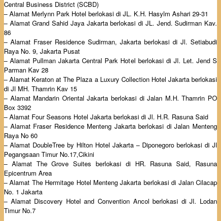
Central Business District (SCBD)
– Alamat Merlynn Park Hotel berlokasi di JL. K.H. Hasylm Ashari 29-31
– Alamat Grand Sahid Jaya Jakarta berlokasi di JL. Jend. Sudirman Kav.
86
– Alamat Fraser Residence Sudirman, Jakarta berlokasi di Jl. Setiabudi
Raya No. 9, Jakarta Pusat
– Alamat Pullman Jakarta Central Park Hotel berlokasi di Jl. Let. Jend S
Parman Kav 28
– Alamat Keraton at The Plaza a Luxury Collection Hotel Jakarta berlokasi
di Jl MH. Thamrin Kav 15
– Alamat Mandarin Oriental Jakarta berlokasi di Jalan M.H. Thamrin PO
Box 3392
– Alamat Four Seasons Hotel Jakarta berlokasi di Jl. H.R. Rasuna Said
– Alamat Fraser Residence Menteng Jakarta berlokasi di Jalan Menteng
Raya No 60
– Alamat DoubleTree by Hilton Hotel Jakarta – Diponegoro berlokasi di Jl
Pegangsaan Timur No.17,Cikini
– Alamat The Grove Suites berlokasi di HR. Rasuna Said, Rasuna
Epicentrum Area
– Alamat The Hermitage Hotel Menteng Jakarta berlokasi di Jalan Cilacap
No. 1 Jakarta
– Alamat Discovery Hotel and Convention Ancol berlokasi di Jl. Lodan
Timur No.7