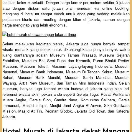
fasilitas kelas eksekutif. Dengan harga kamar per malam sekitar 3 jutaan
atau dengan diskon satu jutaan bila memesan via online booking,
menginap di hotel ini sangat cocok untuk anda yang sedang melakukan
perjalanan bisnis dan meeting dengan klien di jakarta, namun dengan
harga menginap yang lebih ekonomis.
Selain melakukan kegiatan bisnis, Jakarta juga punya banyak tempat
wisata menarik yang cocok untuk dikunjungi kalau punya banyak waktu
luang diantaranya adalah Museum Taman Prasasti, Museum Sejarah
Fatahillah, Museum Bali Seni Rupa dan Keramik, Purna Bhakti Pertiwi
Museum, Museum Tekstil, Museum Layang-layang Indonesia, Museum
Nasional, Museum Bank Indonesia, Museum Di Tengah Kebun, Museum
Bahari, Museum Bank Mandiri, Museum Satria Mandala, Museum
Wayang, Art:1 New Museum, dan Taman Mini Indonesia Indah. Selain
museum, banyak juga tempat wisata budaya di jakarta yang bisa jadi
referensi wisata akhir pekan anda seperti Gereja Tugu, Pusat Perikanan
Muara Angke, Gereja Sion, Candra Naya, Komunitas Salihara, Gereja
Immanuel, Masjid Istiqlal, Mesjid Jami Angke Al-Anwar, Sikh Gurdwara
Mission, Masjid At Tin, Pecinan Glodok, Jakarta Old Town, dan Katedral
Jakarta.
Hotel Murah di Jakarta dekat Mangga