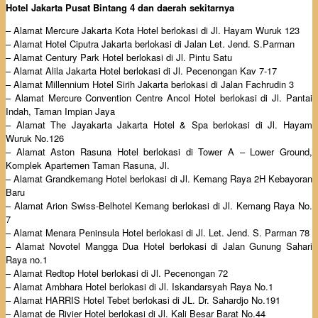
Hotel Jakarta Pusat Bintang 4 dan daerah sekitarnya
– Alamat Mercure Jakarta Kota Hotel berlokasi di Jl. Hayam Wuruk 123
– Alamat Hotel Ciputra Jakarta berlokasi di Jalan Let. Jend. S.Parman
– Alamat Century Park Hotel berlokasi di Jl. Pintu Satu
– Alamat Alila Jakarta Hotel berlokasi di Jl. Pecenongan Kav 7-17
– Alamat Millennium Hotel Sirih Jakarta berlokasi di Jalan Fachrudin 3
– Alamat Mercure Convention Centre Ancol Hotel berlokasi di Jl. Pantai
Indah, Taman Impian Jaya
– Alamat The Jayakarta Jakarta Hotel & Spa berlokasi di Jl. Hayam
Wuruk No.126
– Alamat Aston Rasuna Hotel berlokasi di Tower A – Lower Ground,
Komplek Apartemen Taman Rasuna, Jl.
– Alamat Grandkemang Hotel berlokasi di Jl. Kemang Raya 2H Kebayoran
Baru
– Alamat Arion Swiss-Belhotel Kemang berlokasi di Jl. Kemang Raya No.
7
– Alamat Menara Peninsula Hotel berlokasi di Jl. Let. Jend. S. Parman 78
– Alamat Novotel Mangga Dua Hotel berlokasi di Jalan Gunung Sahari
Raya no.1
– Alamat Redtop Hotel berlokasi di Jl. Pecenongan 72
– Alamat Ambhara Hotel berlokasi di Jl. Iskandarsyah Raya No.1
– Alamat HARRIS Hotel Tebet berlokasi di JL. Dr. Sahardjo No.191
– Alamat de Rivier Hotel berlokasi di Jl. Kali Besar Barat No.44