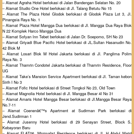
– Alamat Agraha Hotel berlokasi di Jalan Bandengan Selatan No. 20
– Alamat Studio One Hotel berlokasi di Jl. Talang Betutu No 15
– Alamat The Plaza Hotel Glodok berlokasi di Glodok Plaza Lot 3, Jl.
Pinangsia Raya No. 1
– Alamat Plaza Hotel Mangga Dua berlokasi di Jl. Mangga Dua Raya Blok
N 22 Komplek Harco Mangga Dua
– Alamat Sofyan Inn Tebet berlokasi di Jalan Dr. Soepomo, SH No 23
– Alamat Griyadi Blue Pacific Hotel berlokasi di JL.Sultan Hasanudin No.
42 Blok M
– Alamat Losari Blok M Hotel Jakarta berlokasi di Jl. Panglima Polim
Raya No. 3
– Alamat Thamrin Condotel Jakarta berlokasi di Thamrin Residence, Floor
UG
– Alamat Take’s Mansion Service Apartment berlokasi di Jl. Taman kebon
Sirih I No 3
– Alamat Fofic Hotel berlokasi di Street Tongkol No 23, Old Town
– Alamat Magnolia Hotel berlokasi di Jl. Mangga Besar 4I No 31
– Alamat Amaris Hotel Mangga Besar berlokasi di Jl.Mangga Besar Raya
No.7-11
– Alamat Coenenâ€™s Apartment at Sudirman Park berlokasi di
Jend.Sudirman 1
– Alamat Jusenny Hotel berlokasi di 29 Senayan Street, Block S,
Kebayoran Baru
– Alamat FLAT06. Minimalist Residence berlokasi di Jl. H Abdul Majid