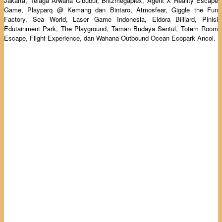
Jakarta, Telaga Arwana Cibubur, Blitzmegaplex, Agent X Reality Escape
Game, Playparq @ Kemang dan Bintaro, Atmosfear, Giggle the Fun
Factory, Sea World, Laser Game Indonesia, Eldora Billiard, Pinisi
Edutainment Park, The Playground, Taman Budaya Sentul, Totem Room
Escape, Flight Experience, dan Wahana Outbound Ocean Ecopark Ancol.