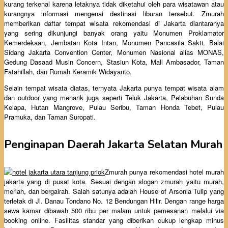
kurang terkenal karena letaknya tidak diketahui oleh para wisatawan atau
kurangnya informasi mengenai destinasi liburan tersebut. Zmurah
memberikan daftar tempat wisata rekomendasi di Jakarta diantaranya
yang sering dikunjungi banyak orang yaitu Monumen Proklamator
Kemerdekaan, Jembatan Kota Intan, Monumen Pancasila Sakti, Balai
Sidang Jakarta Convention Center, Monumen Nasional alias MONAS,
Gedung Dasaad Musin Concern, Stasiun Kota, Mall Ambasador, Taman
Fatahillah, dan Rumah Keramik Widayanto.
Selain tempat wisata diatas, ternyata Jakarta punya tempat wisata alam
dan outdoor yang menarik juga seperti Teluk Jakarta, Pelabuhan Sunda
Kelapa, Hutan Mangrove, Pulau Seribu, Taman Honda Tebet, Pulau
Pramuka, dan Taman Suropati.
Penginapan Daerah Jakarta Selatan Murah
Zmurah punya rekomendasi hotel murah
jakarta yang di pusat kota. Sesuai dengan slogan zmurah yaitu murah,
meriah, dan bergairah. Salah satunya adalah House of Arsonia Tulip yang
terletak di Jl. Danau Tondano No. 12 Bendungan Hilir. Dengan range harga
sewa kamar dibawah 500 ribu per malam untuk pemesanan melalui via
booking online. Fasilitas standar yang diberikan cukup lengkap minus