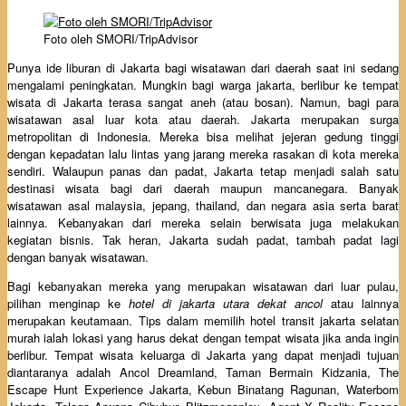
Foto oleh SMORI/TripAdvisor
Punya ide liburan di Jakarta bagi wisatawan dari daerah saat ini sedang
mengalami peningkatan. Mungkin bagi warga jakarta, berlibur ke tempat
wisata di Jakarta terasa sangat aneh (atau bosan). Namun, bagi para
wisatawan asal luar kota atau daerah. Jakarta merupakan surga
metropolitan di Indonesia. Mereka bisa melihat jejeran gedung tinggi
dengan kepadatan lalu lintas yang jarang mereka rasakan di kota mereka
sendiri. Walaupun panas dan padat, Jakarta tetap menjadi salah satu
destinasi wisata bagi dari daerah maupun mancanegara. Banyak
wisatawan asal malaysia, jepang, thailand, dan negara asia serta barat
lainnya. Kebanyakan dari mereka selain berwisata juga melakukan
kegiatan bisnis. Tak heran, Jakarta sudah padat, tambah padat lagi
dengan banyak wisatawan.
Bagi kebanyakan mereka yang merupakan wisatawan dari luar pulau,
pilihan menginap ke
hotel di jakarta utara dekat ancol
atau lainnya
merupakan keutamaan. Tips dalam memilih hotel transit jakarta selatan
murah ialah lokasi yang harus dekat dengan tempat wisata jika anda ingin
berlibur. Tempat wisata keluarga di Jakarta yang dapat menjadi tujuan
diantaranya adalah Ancol Dreamland, Taman Bermain Kidzania, The
Escape Hunt Experience Jakarta, Kebun Binatang Ragunan, Waterbom