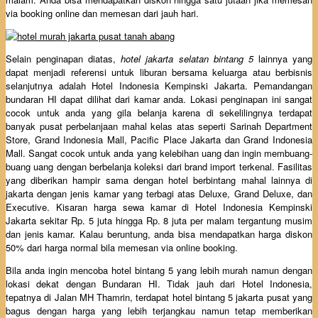
via booking online dan memesan dari jauh hari.
Selain penginapan diatas,
hotel jakarta selatan bintang 5
lainnya yang
dapat menjadi referensi untuk liburan bersama keluarga atau berbisnis
selanjutnya adalah Hotel Indonesia Kempinski Jakarta. Pemandangan
bundaran HI dapat dilihat dari kamar anda. Lokasi penginapan ini sangat
cocok untuk anda yang gila belanja karena di sekelilingnya terdapat
banyak pusat perbelanjaan mahal kelas atas seperti Sarinah Department
Store, Grand Indonesia Mall, Pacific Place Jakarta dan Grand Indonesia
Mall. Sangat cocok untuk anda yang kelebihan uang dan ingin membuang-
buang uang dengan berbelanja koleksi dari brand import terkenal. Fasilitas
yang diberikan hampir sama dengan hotel berbintang mahal lainnya di
jakarta dengan jenis kamar yang terbagi atas Deluxe, Grand Deluxe, dan
Executive. Kisaran harga sewa kamar di Hotel Indonesia Kempinski
Jakarta sekitar Rp. 5 juta hingga Rp. 8 juta per malam tergantung musim
dan jenis kamar. Kalau beruntung, anda bisa mendapatkan harga diskon
50% dari harga normal bila memesan via online booking.
Bila anda ingin mencoba hotel bintang 5 yang lebih murah namun dengan
lokasi dekat dengan Bundaran HI. Tidak jauh dari Hotel Indonesia,
tepatnya di Jalan MH Thamrin, terdapat hotel bintang 5 jakarta pusat yang
bagus dengan harga yang lebih terjangkau namun tetap memberikan