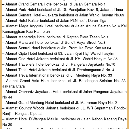
– Alamat Grand Cemara Hotel berlokasi di Jalan Cemara No 1
– Alamat Park Hotel berlokasi di Jl. DI. Pandjaitan Kav. 5, Jakarta Timur
– Alamat Cemara Hotel – Jakarta berlokasi di Jalan Wahid Hasyim No.69
– Alamat Hotel Kaisar berlokasi di Jalan PLN no.1, Duren Tiga
– Alamat Mega Anggrek Hotel berlokasi di Jalan Arjuna Selatan No 4 Kel
Kemanggisan Kec Palmerah
– Alamat Maharadja Hotel berlokasi di Kapten Piere Taean No.1
– Alamat Maharani Hotel berlokasi di Buncit Raya Street No.8
– Alamat Sentral Hotel berlokasi di Jln. Pramuka Raya Kav.63-64
– Alamat Cipta Hotel berlokasi di 53, Jalan Kyai Haji Wahid Hasyim
– Alamat Oria Hotel Jakarta berlokasi di Jl. KH. Wahid Hasyim No.85
– Alamat Travellers Hotel berlokasi di Jl. Pangeran Jayakarta No.70
– Alamat Triniti Hotel Jakarta berlokasi di Jl. Pembangunan 3 No. 4
– Alamat Treva International berlokasi di Jl. Menteng Raya No. 33
– Alamat Grand Asia Hotel berlokasi di Jl. Bandengan Selatan No. 88,
Jakarta Utara
– Alamat Orchardz Jayakarta Hotel berlokasi di Jalan Pangeran Jayakarta
No 44
– Alamat Grand Menteng Hotel berlokasi di Jl. Matraman Raya No. 21
– Alamat Country Woods Jakarta berlokasi di JL. WR Supratman Pondok
Ranji – Rengas, Ciputat
– Alamat Hotel D’Wangsa Maluku berlokasi di Jalan Kebon Kacang Raya
No 20