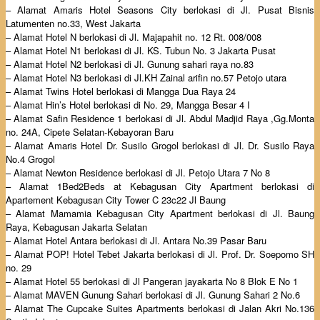
– Alamat Amaris Hotel Seasons City berlokasi di Jl. Pusat Bisnis
Latumenten no.33, West Jakarta
– Alamat Hotel N berlokasi di Jl. Majapahit no. 12 Rt. 008/008
– Alamat Hotel N1 berlokasi di Jl. KS. Tubun No. 3 Jakarta Pusat
– Alamat Hotel N2 berlokasi di Jl. Gunung sahari raya no.83
– Alamat Hotel N3 berlokasi di Jl.KH Zainal arifin no.57 Petojo utara
– Alamat Twins Hotel berlokasi di Mangga Dua Raya 24
– Alamat Hin’s Hotel berlokasi di No. 29, Mangga Besar 4 I
– Alamat Safin Residence 1 berlokasi di Jl. Abdul Madjid Raya ,Gg.Monta
no. 24A, Cipete Selatan-Kebayoran Baru
– Alamat Amaris Hotel Dr. Susilo Grogol berlokasi di Jl. Dr. Susilo Raya
No.4 Grogol
– Alamat Newton Residence berlokasi di Jl. Petojo Utara 7 No 8
– Alamat 1Bed2Beds at Kebagusan City Apartment berlokasi di
Apartement Kebagusan City Tower C 23c22 Jl Baung
– Alamat Mamamia Kebagusan City Apartment berlokasi di Jl. Baung
Raya, Kebagusan Jakarta Selatan
– Alamat Hotel Antara berlokasi di Jl. Antara No.39 Pasar Baru
– Alamat POP! Hotel Tebet Jakarta berlokasi di Jl. Prof. Dr. Soepomo SH
no. 29
– Alamat Hotel 55 berlokasi di Jl Pangeran jayakarta No 8 Blok E No 1
– Alamat MAVEN Gunung Sahari berlokasi di Jl. Gunung Sahari 2 No.6
– Alamat The Cupcake Suites Apartments berlokasi di Jalan Akri No.136