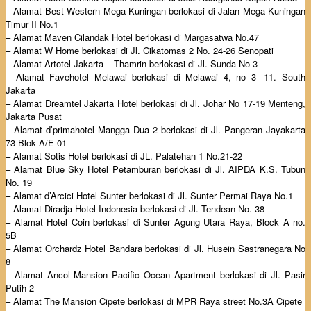
– Alamat Best Western Mega Kuningan berlokasi di Jalan Mega Kuningan
Timur II No.1
– Alamat Maven Cilandak Hotel berlokasi di Margasatwa No.47
– Alamat W Home berlokasi di Jl. Cikatomas 2 No. 24-26 Senopati
– Alamat Artotel Jakarta – Thamrin berlokasi di Jl. Sunda No 3
– Alamat Favehotel Melawai berlokasi di Melawai 4, no 3 -11. South
Jakarta
– Alamat Dreamtel Jakarta Hotel berlokasi di Jl. Johar No 17-19 Menteng,
Jakarta Pusat
– Alamat d’primahotel Mangga Dua 2 berlokasi di Jl. Pangeran Jayakarta
73 Blok A/E-01
– Alamat Sotis Hotel berlokasi di JL. Palatehan 1 No.21-22
– Alamat Blue Sky Hotel Petamburan berlokasi di Jl. AIPDA K.S. Tubun
No. 19
– Alamat d’Arcici Hotel Sunter berlokasi di Jl. Sunter Permai Raya No.1
– Alamat Diradja Hotel Indonesia berlokasi di Jl. Tendean No. 38
– Alamat Hotel Coin berlokasi di Sunter Agung Utara Raya, Block A no.
5B
– Alamat Orchardz Hotel Bandara berlokasi di Jl. Husein Sastranegara No
8
– Alamat Ancol Mansion Pacific Ocean Apartment berlokasi di Jl. Pasir
Putih 2
– Alamat The Mansion Cipete berlokasi di MPR Raya street No.3A Cipete