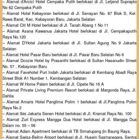
– Alamat d’Arcici Hotel Cempaka Putih berlokasi di Jl. Letjend Suprapto
No 62 Cempaka Putih
– Alamat Hotel Kebayoran berlokasi di Jl. Senayan No. 87 Blok S, Kel.
Rawa Barat, Kec. Kebayoran Baru, Jakarta Selatan
– Alamat Citi M Hotel berlokasi di Jl. Tanah Abang 1 No 11
– Alamat Asana Kawanua Jakarta Hotel berlokasi di Jl. Cempakaputih
Raya No.120
– Alamat D’Hotel Jakarta berlokasi di Jl. Sultan Agung No 9 Jakarta
Selatan
– Alamat Hotel Pasar Baru berlokasi di Jl. Pasar Baru Selatan No 6
– Alamat Dcozie Hotel by Prasanthi berlokasi di Sultan Hasanudin Street
No. 57 , Kebayoran Baru
– Alamat Favehotel Puri Indah Jakarta berlokasi di Kembang Abadi Raya
Street Blok A1 Number 1, Kembangan Selatan
– Alamat W Home Palem berlokasi di Jl. Cipete No 16 A
– Alamat Private Living Premium Resort berlokasi di Margonda Raya, Jl.
Dahlia
– Alamat Amaris Hotel Panglima Polim 1 berlokasi di Jl.Panglima Polim
Raya No.2
– Alamat Ibis Jakarta Senen Hotel berlokasi di Jl. Kramat Raya No. 100
– Alamat Zuri Express Mangga Dua Hotel berlokasi di Jl. Mangga Dua
Dalam no. 55 – 56
– Alamat Adam Apartment berlokasi di TB Simatupang jln Baung Raya.
– Alamat Swiss-Belinn Airport berlokasi di Jl. Husein Sastranegara, Sentra