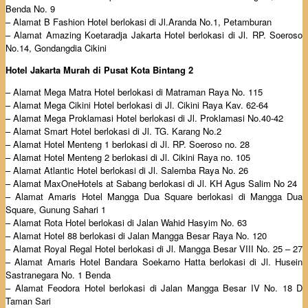
Benda No. 9
– Alamat B Fashion Hotel berlokasi di Jl.Aranda No.1, Petamburan
– Alamat Amazing Koetaradja Jakarta Hotel berlokasi di Jl. RP. Soeroso
No.14, Gondangdia Cikini
Hotel Jakarta Murah di Pusat Kota Bintang 2
– Alamat Mega Matra Hotel berlokasi di Matraman Raya No. 115
– Alamat Mega Cikini Hotel berlokasi di Jl. Cikini Raya Kav. 62-64
– Alamat Mega Proklamasi Hotel berlokasi di Jl. Proklamasi No.40-42
– Alamat Smart Hotel berlokasi di Jl. TG. Karang No.2
– Alamat Hotel Menteng 1 berlokasi di Jl. RP. Soeroso no. 28
– Alamat Hotel Menteng 2 berlokasi di Jl. Cikini Raya no. 105
– Alamat Atlantic Hotel berlokasi di Jl. Salemba Raya No. 26
– Alamat MaxOneHotels at Sabang berlokasi di Jl. KH Agus Salim No 24
– Alamat Amaris Hotel Mangga Dua Square berlokasi di Mangga Dua
Square, Gunung Sahari 1
– Alamat Rota Hotel berlokasi di Jalan Wahid Hasyim No. 63
– Alamat Hotel 88 berlokasi di Jalan Mangga Besar Raya No. 120
– Alamat Royal Regal Hotel berlokasi di Jl. Mangga Besar VIII No. 25 – 27
– Alamat Amaris Hotel Bandara Soekarno Hatta berlokasi di Jl. Husein
Sastranegara No. 1 Benda
– Alamat Feodora Hotel berlokasi di Jalan Mangga Besar IV No. 18 D
Taman Sari