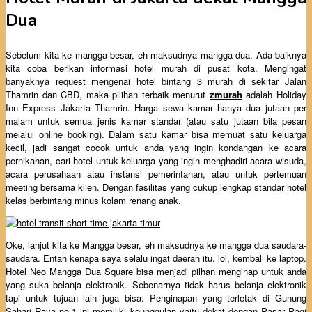
Dua
Sebelum kita ke mangga besar, eh maksudnya mangga dua. Ada baiknya
kita coba berikan informasi hotel murah di pusat kota. Mengingat
banyaknya request mengenai hotel bintang 3 murah di sekitar Jalan
Thamrin dan CBD, maka pilihan terbaik menurut
zmurah
adalah Holiday
Inn Express Jakarta Thamrin. Harga sewa kamar hanya dua jutaan per
malam untuk semua jenis kamar standar (atau satu jutaan bila pesan
melalui online booking). Dalam satu kamar bisa memuat satu keluarga
kecil, jadi sangat cocok untuk anda yang ingin kondangan ke acara
pernikahan, cari hotel untuk keluarga yang ingin menghadiri acara wisuda,
acara perusahaan atau instansi pemerintahan, atau untuk pertemuan
meeting bersama klien. Dengan fasilitas yang cukup lengkap standar hotel
kelas berbintang minus kolam renang anak.
Oke, lanjut kita ke Mangga besar, eh maksudnya ke mangga dua saudara-
saudara. Entah kenapa saya selalu ingat daerah itu. lol, kembali ke laptop.
Hotel Neo Mangga Dua Square bisa menjadi pilhan menginap untuk anda
yang suka belanja elektronik. Sebenarnya tidak harus belanja elektronik
tapi untuk tujuan lain juga bisa. Penginapan yang terletak di Gunung
Sahari Raya no.1 ini memiliki keunggulan yaitu dekat dengan Pasar Pagi