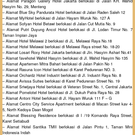
– Alamat Paragon Gallery Hotel Jakarta berlokasi di Jalan KH. Wahid
Hasyim No. 29, Menteng
– Alamat Blue Sky Pandurata Hotel berlokasi di Jalan Raden Saleh 12
– Alamat MyHotel berlokasi di Jalan Hayam Wuruk No. 127 A
– Alamat Sofyan Hotel Betawi berlokasi di Jalan Cut Mutia No. 9
– Alamat Putri Duyung Ancol Hotel berlokasi di Jl. Lodan Timur No. 7
Taman Impian Jaya
– Alamat Hotel Melawai 2 berlokasi di JL. Melawai Raya No.18
– Alamat Hotel Melawai berlokasi di Melawai Raya street No. 18-20
– Alamat Losari Roxy Hotel Jakarta berlokasi di Jln. Hasyim Ashari No.41
– Alamat favehotel Wahid Hasyim berlokasi di Jl. Wahid Hasyim No 135
– Alamat Apartemen Mitra Bahari berlokasi di Jalan Pakin No 1
– Alamat Rasuna Icon Hotel berlokasi di Karet Pedurenan NO. 3.
– Alamat Orchardz Hotel Industri berlokasi di Jl. Industri Raya No. 8
– Alamat Avissa Suites berlokasi di Karet Pedurenan Street No. 19
– Alamat Sriwijaya Hotel berlokasi di Veteran Street No. 1, Central Jakarta
– Alamat Pomelotel Hotel berlokasi di Jl. Dukuh Patra Raya No. 28
– Alamat Antoni Hotel berlokasi di Jl. Hayam Wuruk 111 F – G
– Alamat Centro City Service Apartment berlokasi di Macan Street kav 4-
5, North Kedoya Daan Mogot
– Alamat Blessing Residence berlokasi di I /19 Komando Raya Street,
Karet Setiabudi
– Alamat Hotel Santika TMII berlokasi di Jalan Pintu 1, Taman Mini
Indonesia Indah