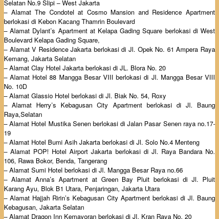
Selatan No.9 Slipi – West Jakarta
– Alamat The Condotel at Cosmo Mansion and Residence Apartment
berlokasi di Kebon Kacang Thamrin Boulevard
– Alamat Dylant’s Apartment at Kelapa Gading Square berlokasi di West
Boulevard Kelapa Gading Square,
– Alamat V Residence Jakarta berlokasi di Jl. Opek No. 61 Ampera Raya
Kemang, Jakarta Selatan
– Alamat Clay Hotel Jakarta berlokasi di JL. Blora No. 20
– Alamat Hotel 88 Mangga Besar VIII berlokasi di Jl. Mangga Besar VIII
No. 10D
– Alamat Glassio Hotel berlokasi di Jl. Biak No. 54, Roxy
– Alamat Herry’s Kebagusan City Apartment berlokasi di Jl. Baung
Raya,Selatan
– Alamat Hotel Mustika Senen berlokasi di Jalan Pasar Senen raya no.17-
19
– Alamat Hotel Bumi Asih Jakarta berlokasi di Jl. Solo No.4 Menteng
– Alamat POP! Hotel Airport Jakarta berlokasi di Jl. Raya Bandara No.
106, Rawa Bokor, Benda, Tangerang
– Alamat Sumi Hotel berlokasi di Jl. Mangga Besar Raya no.66
– Alamat Anna’s Apartment at Green Bay Pluit berlokasi di Jl. Pluit
Karang Ayu, Blok B1 Utara, Penjaringan, Jakarta Utara
– Alamat Hajjah Ririn’s Kebagusan City Apartment berlokasi di Jl. Baung
Kebagusan, Jakarta Selatan
– Alamat Dragon Inn Kemayoran berlokasi di Jl. Kran Raya No. 20