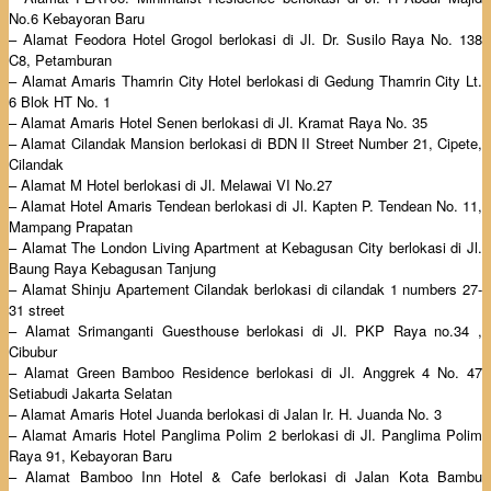
No.6 Kebayoran Baru
– Alamat Feodora Hotel Grogol berlokasi di Jl. Dr. Susilo Raya No. 138
C8, Petamburan
– Alamat Amaris Thamrin City Hotel berlokasi di Gedung Thamrin City Lt.
6 Blok HT No. 1
– Alamat Amaris Hotel Senen berlokasi di Jl. Kramat Raya No. 35
– Alamat Cilandak Mansion berlokasi di BDN II Street Number 21, Cipete,
Cilandak
– Alamat M Hotel berlokasi di Jl. Melawai VI No.27
– Alamat Hotel Amaris Tendean berlokasi di Jl. Kapten P. Tendean No. 11,
Mampang Prapatan
– Alamat The London Living Apartment at Kebagusan City berlokasi di Jl.
Baung Raya Kebagusan Tanjung
– Alamat Shinju Apartement Cilandak berlokasi di cilandak 1 numbers 27-
31 street
– Alamat Srimanganti Guesthouse berlokasi di Jl. PKP Raya no.34 ,
Cibubur
– Alamat Green Bamboo Residence berlokasi di Jl. Anggrek 4 No. 47
Setiabudi Jakarta Selatan
– Alamat Amaris Hotel Juanda berlokasi di Jalan Ir. H. Juanda No. 3
– Alamat Amaris Hotel Panglima Polim 2 berlokasi di Jl. Panglima Polim
Raya 91, Kebayoran Baru
– Alamat Bamboo Inn Hotel & Cafe berlokasi di Jalan Kota Bambu