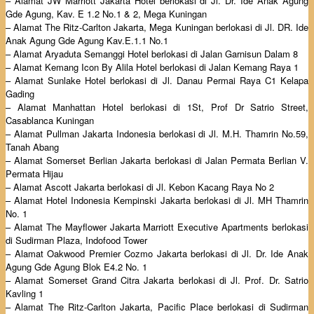
– Alamat JW Marriott Jakarta Hotel berlokasi di Jl. Dr. Ide Anak Agung
Gde Agung, Kav. E 1.2 No.1 & 2, Mega Kuningan
– Alamat The Ritz-Carlton Jakarta, Mega Kuningan berlokasi di Jl. DR. Ide
Anak Agung Gde Agung Kav.E.1.1 No.1
– Alamat Aryaduta Semanggi Hotel berlokasi di Jalan Garnisun Dalam 8
– Alamat Kemang Icon By Alila Hotel berlokasi di Jalan Kemang Raya 1
– Alamat Sunlake Hotel berlokasi di Jl. Danau Permai Raya C1 Kelapa
Gading
– Alamat Manhattan Hotel berlokasi di 1St, Prof Dr Satrio Street,
Casablanca Kuningan
– Alamat Pullman Jakarta Indonesia berlokasi di Jl. M.H. Thamrin No.59,
Tanah Abang
– Alamat Somerset Berlian Jakarta berlokasi di Jalan Permata Berlian V.
Permata Hijau
– Alamat Ascott Jakarta berlokasi di Jl. Kebon Kacang Raya No 2
– Alamat Hotel Indonesia Kempinski Jakarta berlokasi di Jl. MH Thamrin
No. 1
– Alamat The Mayflower Jakarta Marriott Executive Apartments berlokasi
di Sudirman Plaza, Indofood Tower
– Alamat Oakwood Premier Cozmo Jakarta berlokasi di Jl. Dr. Ide Anak
Agung Gde Agung Blok E4.2 No. 1
– Alamat Somerset Grand Citra Jakarta berlokasi di Jl. Prof. Dr. Satrio
Kavling 1
– Alamat The Ritz-Carlton Jakarta, Pacific Place berlokasi di Sudirman