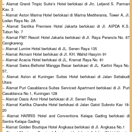
– Alamat Grand Tropic Suite’s Hotel berlokasi di Jln. Letjend S. Parman
Kav. 3
– Alamat Aston Marina Hotel berlokasi di Marina Mediterania, Tower A, Jl.
Lodan Raya No. 2A
– Alamat Santika Premiere Hotel Jakarta berlokasi di Jl. AIPDA K.S.
Tubun No. 7
– Alamat FM7 Resort Hotel Jakarta berlokasi di Jl. Raya Perancis No. 67
Cengkareng
– Alamat Lumire Hotel berlokasi di JL. Senen Raya 135
– Alamat Akmani Hotel berlokasi di JI. KH. Wahid Hasyim 91
– Alamat Acacia Hotel berlokasi di JL. Kramat Raya No. 81
– Alamat Swiss-Belhotel Mangga Besar berlokasi di JL. Kartini Raya No.
57,
– Alamat Aston at Kuningan Suites Hotel berlokasi di Jalan Setiabudi
Utara
– Alamat Puri Casablanca Suites Serviced Apartment berlokasi di Jl. Puri
Casablanca No.1, Kuningan 128
– Alamat Oasis Amir Hotel berlokasi di Jl. Senen Raya
– Alamat Kartika Chandra Hotel berlokasi di Jalan Gatot Subroto Kav 18-
20
– Alamat HARRIS Hotel and Conventions Kelapa Gading berlokasi di
Sentra Kelapa Gading
– Alamat Golden Boutique Hotel Angkasa berlokasi di Jl. Angkasa No.1