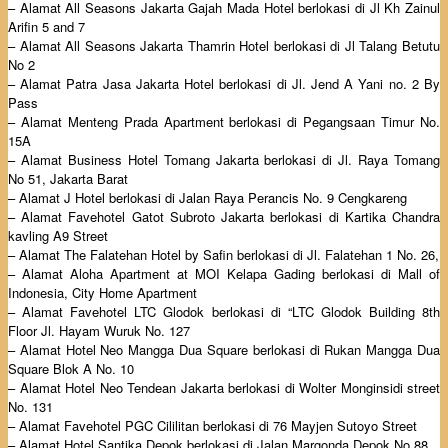
– Alamat All Seasons Jakarta Gajah Mada Hotel berlokasi di Jl Kh Zainul
Arifin 5 and 7
– Alamat All Seasons Jakarta Thamrin Hotel berlokasi di Jl Talang Betutu
No 2
– Alamat Patra Jasa Jakarta Hotel berlokasi di Jl. Jend A Yani no. 2 By
Pass
– Alamat Menteng Prada Apartment berlokasi di Pegangsaan Timur No.
15A
– Alamat Business Hotel Tomang Jakarta berlokasi di Jl. Raya Tomang
No 51, Jakarta Barat
– Alamat J Hotel berlokasi di Jalan Raya Perancis No. 9 Cengkareng
– Alamat Favehotel Gatot Subroto Jakarta berlokasi di Kartika Chandra
kavling A9 Street
– Alamat The Falatehan Hotel by Safin berlokasi di Jl. Falatehan 1 No. 26,
– Alamat Aloha Apartment at MOI Kelapa Gading berlokasi di Mall of
Indonesia, City Home Apartment
– Alamat Favehotel LTC Glodok berlokasi di “LTC Glodok Building 8th
Floor Jl. Hayam Wuruk No. 127
– Alamat Hotel Neo Mangga Dua Square berlokasi di Rukan Mangga Dua
Square Blok A No. 10
– Alamat Hotel Neo Tendean Jakarta berlokasi di Wolter Monginsidi street
No. 131
– Alamat Favehotel PGC Cililitan berlokasi di 76 Mayjen Sutoyo Street
– Alamat Hotel Santika Depok berlokasi di Jalan Margonda Depok No.88