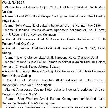
Wuruk No 36 37
– Alamat Novotel Jakarta Gajah Mada Hotel berlokasi di Jl Gajah Mada
No 188
– Alamat Grand Whiz Hotel Kelapa Gading berlokasi di Jalan Bukit Gading
Raya Kav. 1
– Alamat Twin Plaza Hotel Jakarta berlokasi di Jl. S.Parman Kav 93-94
– Alamat Citadines Rasuna Jakarta Apartment berlokasi di The H Tower,
Jl. HR Rasuna Said Kav. 20, Kuningan
– Alamat JS Luwansa Hotel & Convention Center berlokasi di Jl. HR
Rasuna Said Kav C-22
– Alamat Kosenda Hotel berlokasi di Jl. Wahid Hasyim No 127, Tanah
Abang
– Alamat Hotel Kristal berlokasi di Jl. Tarogong Raya, Cilandak Barat
– Alamat Pesona Guest House Jakarta berlokasi di Jalan MPR III Dalam,
Nomor 3, Cilandak Barat, Jakarta Selatan
– Alamat All Sedayu Kelapa Gading Hotel berlokasi di Jl. Raya Boulevard
Barat Kelapa Gading
– Alamat Best Western Hariston Pluit berlokasi di Jalan Terusan
Bandengan Utara No.1 Penjaringan
– Alamat Amaroossa Cosmo Hotel Jakarta Indonesia berlokasi di Jalan
Pangeran Antasari No 9A-B
– Alamat Best Western Grand Palace Kemayoran berlokasi di Jalan
Benyamin Suaeb Blok A5 Kemayoran
– Alamat Ana Apartment CBD Emporium Pluit berlokasi di Jl. Pluit