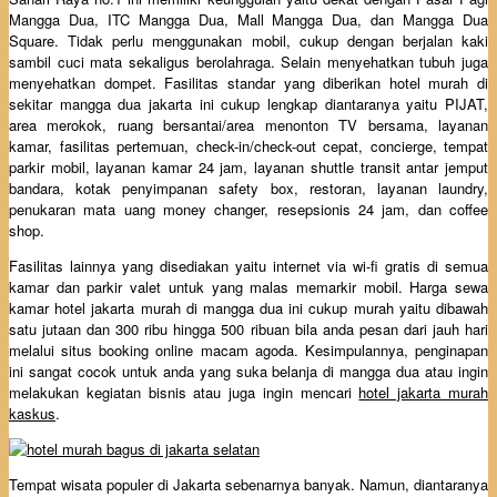
Mangga Dua, ITC Mangga Dua, Mall Mangga Dua, dan Mangga Dua
Square. Tidak perlu menggunakan mobil, cukup dengan berjalan kaki
sambil cuci mata sekaligus berolahraga. Selain menyehatkan tubuh juga
menyehatkan dompet. Fasilitas standar yang diberikan hotel murah di
sekitar mangga dua jakarta ini cukup lengkap diantaranya yaitu PIJAT,
area merokok, ruang bersantai/area menonton TV bersama, layanan
kamar, fasilitas pertemuan, check-in/check-out cepat, concierge, tempat
parkir mobil, layanan kamar 24 jam, layanan shuttle transit antar jemput
bandara, kotak penyimpanan safety box, restoran, layanan laundry,
penukaran mata uang money changer, resepsionis 24 jam, dan coffee
shop.
Fasilitas lainnya yang disediakan yaitu internet via wi-fi gratis di semua
kamar dan parkir valet untuk yang malas memarkir mobil. Harga sewa
kamar hotel jakarta murah di mangga dua ini cukup murah yaitu dibawah
satu jutaan dan 300 ribu hingga 500 ribuan bila anda pesan dari jauh hari
melalui situs booking online macam agoda. Kesimpulannya, penginapan
ini sangat cocok untuk anda yang suka belanja di mangga dua atau ingin
melakukan kegiatan bisnis atau juga ingin mencari
hotel jakarta murah
kaskus
.
Tempat wisata populer di Jakarta sebenarnya banyak. Namun, diantaranya