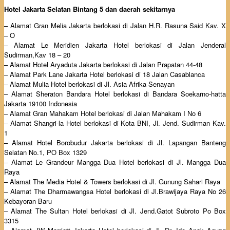
Hotel Jakarta Selatan Bintang 5 dan daerah sekitarnya
– Alamat Gran Melia Jakarta berlokasi di Jalan H.R. Rasuna Said Kav. X
– O
– Alamat Le Meridien Jakarta Hotel berlokasi di Jalan Jenderal
Sudirman,Kav 18 – 20
– Alamat Hotel Aryaduta Jakarta berlokasi di Jalan Prapatan 44-48
– Alamat Park Lane Jakarta Hotel berlokasi di 18 Jalan Casablanca
– Alamat Mulia Hotel berlokasi di Jl. Asia Afrika Senayan
– Alamat Sheraton Bandara Hotel berlokasi di Bandara Soekarno-hatta
Jakarta 19100 Indonesia
– Alamat Gran Mahakam Hotel berlokasi di Jalan Mahakam I No 6
– Alamat Shangri-la Hotel berlokasi di Kota BNI, Jl. Jend. Sudirman Kav.
1
– Alamat Hotel Borobudur Jakarta berlokasi di Jl. Lapangan Banteng
Selatan No.1, PO Box 1329
– Alamat Le Grandeur Mangga Dua Hotel berlokasi di Jl. Mangga Dua
Raya
– Alamat The Media Hotel & Towers berlokasi di Jl. Gunung Sahari Raya
– Alamat The Dharmawangsa Hotel berlokasi di Jl.Brawijaya Raya No 26
Kebayoran Baru
– Alamat The Sultan Hotel berlokasi di Jl. Jend.Gatot Subroto Po Box
3315