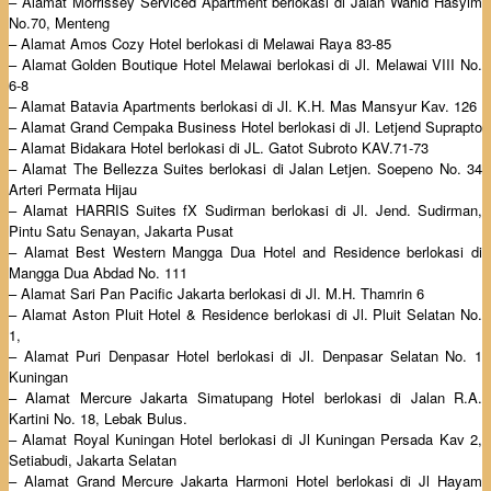
– Alamat Morrissey Serviced Apartment berlokasi di Jalan Wahid Hasyim
No.70, Menteng
– Alamat Amos Cozy Hotel berlokasi di Melawai Raya 83-85
– Alamat Golden Boutique Hotel Melawai berlokasi di Jl. Melawai VIII No.
6-8
– Alamat Batavia Apartments berlokasi di Jl. K.H. Mas Mansyur Kav. 126
– Alamat Grand Cempaka Business Hotel berlokasi di Jl. Letjend Suprapto
– Alamat Bidakara Hotel berlokasi di JL. Gatot Subroto KAV.71-73
– Alamat The Bellezza Suites berlokasi di Jalan Letjen. Soepeno No. 34
Arteri Permata Hijau
– Alamat HARRIS Suites fX Sudirman berlokasi di Jl. Jend. Sudirman,
Pintu Satu Senayan, Jakarta Pusat
– Alamat Best Western Mangga Dua Hotel and Residence berlokasi di
Mangga Dua Abdad No. 111
– Alamat Sari Pan Pacific Jakarta berlokasi di Jl. M.H. Thamrin 6
– Alamat Aston Pluit Hotel & Residence berlokasi di Jl. Pluit Selatan No.
1,
– Alamat Puri Denpasar Hotel berlokasi di Jl. Denpasar Selatan No. 1
Kuningan
– Alamat Mercure Jakarta Simatupang Hotel berlokasi di Jalan R.A.
Kartini No. 18, Lebak Bulus.
– Alamat Royal Kuningan Hotel berlokasi di Jl Kuningan Persada Kav 2,
Setiabudi, Jakarta Selatan
– Alamat Grand Mercure Jakarta Harmoni Hotel berlokasi di Jl Hayam