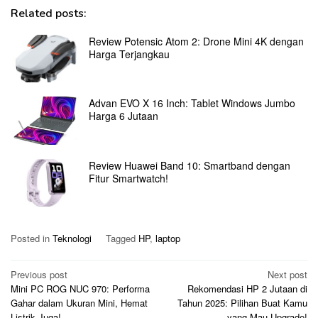
Related posts:
Review Potensic Atom 2: Drone Mini 4K dengan
Harga Terjangkau
Advan EVO X 16 Inch: Tablet Windows Jumbo
Harga 6 Jutaan
Review Huawei Band 10: Smartband dengan
Fitur Smartwatch!
Posted in
Teknologi
Tagged
HP
,
laptop
Post
Previous post
Next post
Mini PC ROG NUC 970: Performa
Rekomendasi HP 2 Jutaan di
navigation
Gahar dalam Ukuran Mini, Hemat
Tahun 2025: Pilihan Buat Kamu
Listrik Juga!
yang Mau Upgrade!