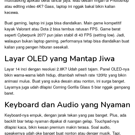
multitasking aplikasi berat lancar jaya. Mau desain ringan di Photoshop
atau editing video 4K? Gass, laptop ini nggak bakal bikin kalian
kecewa.
Buat gaming, laptop ini juga bisa diandalkan. Main game kompetitif
kayak Valorant atau Dota 2 bisa tembus ratusan FPS. Game berat
seperti Cyberpunk 2077 pun jalan stabil di 43 FPS (setting low). Jadi,
walaupun bukan laptop gaming, performanya tetap bisa diandalkan buat
kalian yang pengen hiburan sesekali.
Layar OLED yang Mantap Jiwa
Layar 14 inci dengan resolusi 2.8K? Udah pasti tajam. Panel OLED-nya
bikin warna-warna lebih hidup, ditambah refresh rate 120Hz yang bikin
animasi mulus. Buat yang suka desain atau nonton, ini surga banget.
Layarnya juga udah dilapisi Corning Gorilla Glass 5 biar nggak gampang
baret.
Keyboard dan Audio yang Nyaman
Keyboard-nya empuk, dengan jarak tekan yang pas banget. Plus, ada
backlit biar tetap nyaman dipakai di ruangan gelap. Touchpad-nya
dilapisi kaca, bikin kesan premium makin terasa. Soal audio,
speakernya udah oke banget buat nonton atau denger musik. Tapi,