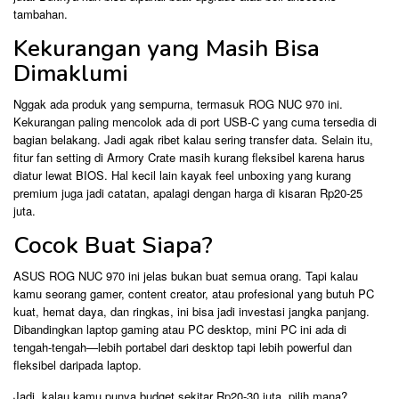
tambahan.
Kekurangan yang Masih Bisa
Dimaklumi
Nggak ada produk yang sempurna, termasuk ROG NUC 970 ini.
Kekurangan paling mencolok ada di port USB-C yang cuma tersedia di
bagian belakang. Jadi agak ribet kalau sering transfer data. Selain itu,
fitur fan setting di Armory Crate masih kurang fleksibel karena harus
diatur lewat BIOS. Hal kecil lain kayak feel unboxing yang kurang
premium juga jadi catatan, apalagi dengan harga di kisaran Rp20-25
juta.
Cocok Buat Siapa?
ASUS ROG NUC 970 ini jelas bukan buat semua orang. Tapi kalau
kamu seorang gamer, content creator, atau profesional yang butuh PC
kuat, hemat daya, dan ringkas, ini bisa jadi investasi jangka panjang.
Dibandingkan laptop gaming atau PC desktop, mini PC ini ada di
tengah-tengah—lebih portabel dari desktop tapi lebih powerful dan
fleksibel daripada laptop.
Jadi, kalau kamu punya budget sekitar Rp20-30 juta, pilih mana?