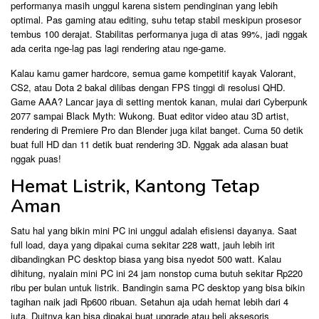
performanya masih unggul karena sistem pendinginan yang lebih
optimal. Pas gaming atau editing, suhu tetap stabil meskipun prosesor
tembus 100 derajat. Stabilitas performanya juga di atas 99%, jadi nggak
ada cerita nge-lag pas lagi rendering atau nge-game.
Kalau kamu gamer hardcore, semua game kompetitif kayak Valorant,
CS2, atau Dota 2 bakal dilibas dengan FPS tinggi di resolusi QHD.
Game AAA? Lancar jaya di setting mentok kanan, mulai dari Cyberpunk
2077 sampai Black Myth: Wukong. Buat editor video atau 3D artist,
rendering di Premiere Pro dan Blender juga kilat banget. Cuma 50 detik
buat full HD dan 11 detik buat rendering 3D. Nggak ada alasan buat
nggak puas!
Hemat Listrik, Kantong Tetap
Aman
Satu hal yang bikin mini PC ini unggul adalah efisiensi dayanya. Saat
full load, daya yang dipakai cuma sekitar 228 watt, jauh lebih irit
dibandingkan PC desktop biasa yang bisa nyedot 500 watt. Kalau
dihitung, nyalain mini PC ini 24 jam nonstop cuma butuh sekitar Rp220
ribu per bulan untuk listrik. Bandingin sama PC desktop yang bisa bikin
tagihan naik jadi Rp600 ribuan. Setahun aja udah hemat lebih dari 4
juta. Duitnya kan bisa dipakai buat upgrade atau beli aksesoris