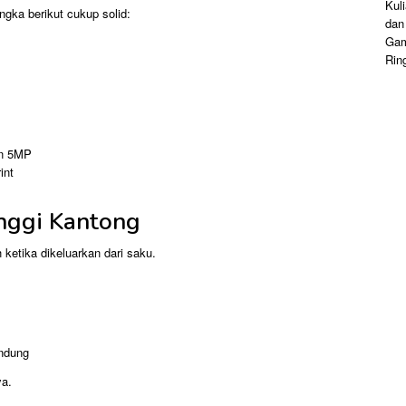
gka berikut cukup solid:
an 5MP
int
inggi Kantong
ketika dikeluarkan dari saku.
indung
ya.