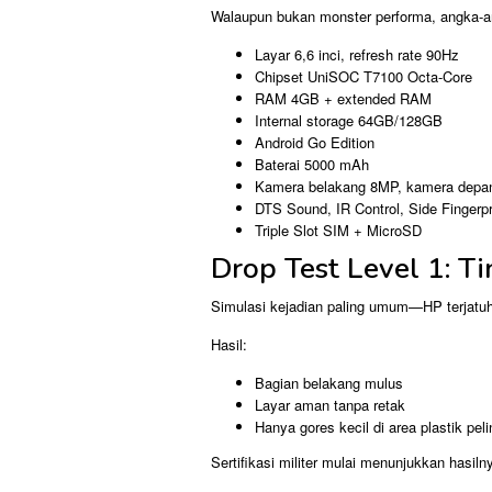
Walaupun bukan monster performa, angka-an
Layar 6,6 inci, refresh rate 90Hz
Chipset UniSOC T7100 Octa-Core
RAM 4GB + extended RAM
Internal storage 64GB/128GB
Android Go Edition
Baterai 5000 mAh
Kamera belakang 8MP, kamera dep
DTS Sound, IR Control, Side Fingerpr
Triple Slot SIM + MicroSD
Drop Test Level 1: T
Simulasi kejadian paling umum—HP terjatuh 
Hasil:
Bagian belakang mulus
Layar aman tanpa retak
Hanya gores kecil di area plastik pel
Sertifikasi militer mulai menunjukkan hasiln