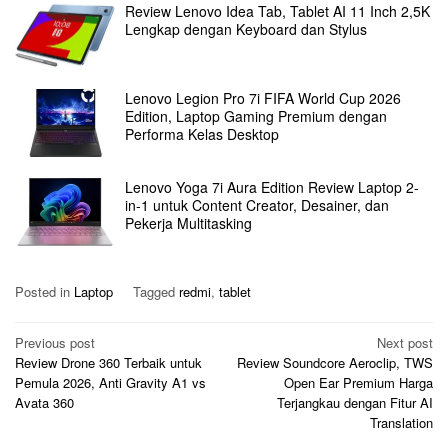
Review Lenovo Idea Tab, Tablet AI 11 Inch 2,5K
Lengkap dengan Keyboard dan Stylus
Lenovo Legion Pro 7i FIFA World Cup 2026
Edition, Laptop Gaming Premium dengan
Performa Kelas Desktop
Lenovo Yoga 7i Aura Edition Review Laptop 2-
in-1 untuk Content Creator, Desainer, dan
Pekerja Multitasking
Posted in
Laptop
Tagged
redmi
,
tablet
Post
Previous post
Next post
Review Drone 360 Terbaik untuk
Review Soundcore Aeroclip, TWS
navigation
Pemula 2026, Anti Gravity A1 vs
Open Ear Premium Harga
Avata 360
Terjangkau dengan Fitur AI
Translation