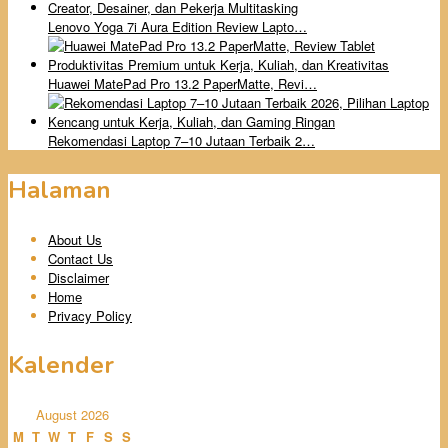
Lenovo Yoga 7i Aura Edition Review Lapto…
Huawei MatePad Pro 13.2 PaperMatte, Revi…
Rekomendasi Laptop 7–10 Jutaan Terbaik 2…
Halaman
About Us
Contact Us
Disclaimer
Home
Privacy Policy
Kalender
August 2026
M
T
W
T
F
S
S