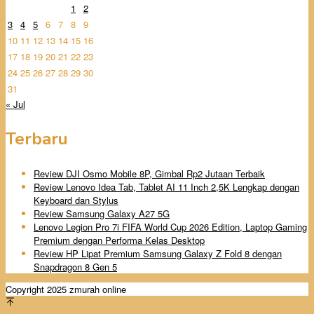
1
2
3
4
5
6
7
8
9
10
11
12
13
14
15
16
17
18
19
20
21
22
23
24
25
26
27
28
29
30
31
« Jul
Terbaru
Review DJI Osmo Mobile 8P, Gimbal Rp2 Jutaan Terbaik
Review Lenovo Idea Tab, Tablet AI 11 Inch 2,5K Lengkap dengan
Keyboard dan Stylus
Review Samsung Galaxy A27 5G
Lenovo Legion Pro 7i FIFA World Cup 2026 Edition, Laptop Gaming
Premium dengan Performa Kelas Desktop
Review HP Lipat Premium Samsung Galaxy Z Fold 8 dengan
Snapdragon 8 Gen 5
Copyright 2025 zmurah online