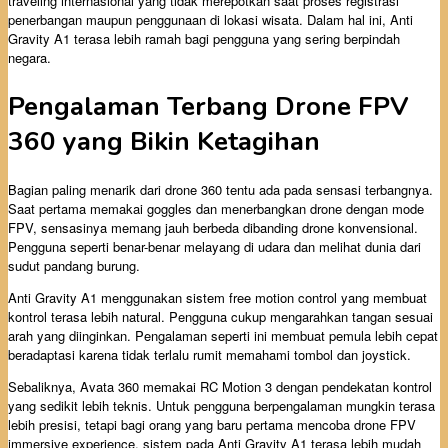
traveling internasional yang tidak merepotkan saat proses registrasi
penerbangan maupun penggunaan di lokasi wisata. Dalam hal ini, Anti
Gravity A1 terasa lebih ramah bagi pengguna yang sering berpindah
negara.
Pengalaman Terbang Drone FPV
360 yang Bikin Ketagihan
Bagian paling menarik dari drone 360 tentu ada pada sensasi terbangnya.
Saat pertama memakai goggles dan menerbangkan drone dengan mode
FPV, sensasinya memang jauh berbeda dibanding drone konvensional.
Pengguna seperti benar-benar melayang di udara dan melihat dunia dari
sudut pandang burung.
Anti Gravity A1 menggunakan sistem free motion control yang membuat
kontrol terasa lebih natural. Pengguna cukup mengarahkan tangan sesuai
arah yang diinginkan. Pengalaman seperti ini membuat pemula lebih cepat
beradaptasi karena tidak terlalu rumit memahami tombol dan joystick.
Sebaliknya, Avata 360 memakai RC Motion 3 dengan pendekatan kontrol
yang sedikit lebih teknis. Untuk pengguna berpengalaman mungkin terasa
lebih presisi, tetapi bagi orang yang baru pertama mencoba drone FPV
immersive experience, sistem pada Anti Gravity A1 terasa lebih mudah