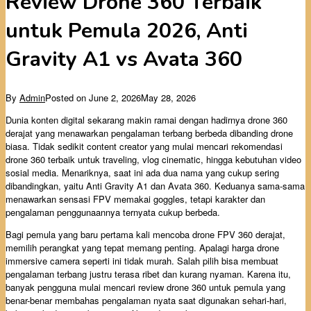
Review Drone 360 Terbaik
untuk Pemula 2026, Anti
Gravity A1 vs Avata 360
By
Admin
Posted on
June 2, 2026
May 28, 2026
Dunia konten digital sekarang makin ramai dengan hadirnya drone 360
derajat yang menawarkan pengalaman terbang berbeda dibanding drone
biasa. Tidak sedikit content creator yang mulai mencari rekomendasi
drone 360 terbaik untuk traveling, vlog cinematic, hingga kebutuhan video
sosial media. Menariknya, saat ini ada dua nama yang cukup sering
dibandingkan, yaitu Anti Gravity A1 dan Avata 360. Keduanya sama-sama
menawarkan sensasi FPV memakai goggles, tetapi karakter dan
pengalaman penggunaannya ternyata cukup berbeda.
Bagi pemula yang baru pertama kali mencoba drone FPV 360 derajat,
memilih perangkat yang tepat memang penting. Apalagi harga drone
immersive camera seperti ini tidak murah. Salah pilih bisa membuat
pengalaman terbang justru terasa ribet dan kurang nyaman. Karena itu,
banyak pengguna mulai mencari review drone 360 untuk pemula yang
benar-benar membahas pengalaman nyata saat digunakan sehari-hari,