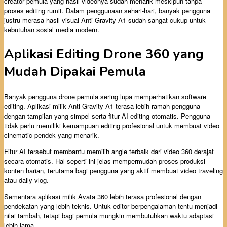
creator pemula yang hasil videonya sudah menarik meskipun tanpa
proses editing rumit. Dalam penggunaan sehari-hari, banyak pengguna
justru merasa hasil visual Anti Gravity A1 sudah sangat cukup untuk
kebutuhan sosial media modern.
Aplikasi Editing Drone 360 yang
Mudah Dipakai Pemula
Banyak pengguna drone pemula sering lupa memperhatikan software
editing. Aplikasi milik Anti Gravity A1 terasa lebih ramah pengguna
dengan tampilan yang simpel serta fitur AI editing otomatis. Pengguna
tidak perlu memiliki kemampuan editing profesional untuk membuat video
cinematic pendek yang menarik.
Fitur AI tersebut membantu memilih angle terbaik dari video 360 derajat
secara otomatis. Hal seperti ini jelas mempermudah proses produksi
konten harian, terutama bagi pengguna yang aktif membuat video traveling
atau daily vlog.
Sementara aplikasi milik Avata 360 lebih terasa profesional dengan
pendekatan yang lebih teknis. Untuk editor berpengalaman tentu menjadi
nilai tambah, tetapi bagi pemula mungkin membutuhkan waktu adaptasi
lebih lama.