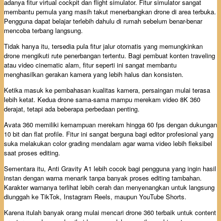
adanya fitur virtual cockpit dan flight simulator. Fitur simulator sangat
membantu pemula yang masih takut menerbangkan drone di area terbuka.
Pengguna dapat belajar terlebih dahulu di rumah sebelum benar-benar
mencoba terbang langsung.
Tidak hanya itu, tersedia pula fitur jalur otomatis yang memungkinkan
drone mengikuti rute penerbangan tertentu. Bagi pembuat konten traveling
atau video cinematic alam, fitur seperti ini sangat membantu
menghasilkan gerakan kamera yang lebih halus dan konsisten.
Ketika masuk ke pembahasan kualitas kamera, persaingan mulai terasa
lebih ketat. Kedua drone sama-sama mampu merekam video 8K 360
derajat, tetapi ada beberapa perbedaan penting.
Avata 360 memiliki kemampuan merekam hingga 60 fps dengan dukungan
10 bit dan flat profile. Fitur ini sangat berguna bagi editor profesional yang
suka melakukan color grading mendalam agar warna video lebih fleksibel
saat proses editing.
Sementara itu, Anti Gravity A1 lebih cocok bagi pengguna yang ingin hasil
instan dengan warna menarik tanpa banyak proses editing tambahan.
Karakter warnanya terlihat lebih cerah dan menyenangkan untuk langsung
diunggah ke TikTok, Instagram Reels, maupun YouTube Shorts.
Karena itulah banyak orang mulai mencari drone 360 terbaik untuk content