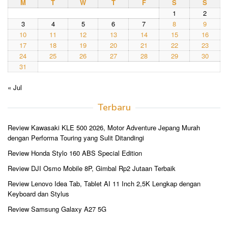
M
T
W
T
F
S
S
1
2
3
4
5
6
7
8
9
10
11
12
13
14
15
16
17
18
19
20
21
22
23
24
25
26
27
28
29
30
31
« Jul
Terbaru
Review Kawasaki KLE 500 2026, Motor Adventure Jepang Murah
dengan Performa Touring yang Sulit Ditandingi
Review Honda Stylo 160 ABS Special Edition
Review DJI Osmo Mobile 8P, Gimbal Rp2 Jutaan Terbaik
Review Lenovo Idea Tab, Tablet AI 11 Inch 2,5K Lengkap dengan
Keyboard dan Stylus
Review Samsung Galaxy A27 5G