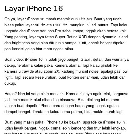
Layar iPhone 16
Oh ya, layar iPhone 16 masih mentok di 60 Hz sih. Buat yang udah
biasa pakai layar 90 Hz atau 120 Hz, mungkin ini jadi minus. Tapi kalau
upgrade dari iPhone seri non-Pro sebelumnya, nggak akan berasa kok.
Yang penting, layarnya tetap Super Retina XDR dengan dynamic island
dan brightness yang bisa diturunin sampai 1 nit, cocok banget dipakai
pas kondisi gelap biar mata nggak silau.
Soal video, iPhone 16 ini udah jago banget. Stabil, detail, dan warnanya
cakep, terutama kalau pakai kamera utama. Tapi kalau pindah ke
kamera ultrawide atau zoom 2X, kadang muncul noise, apalagi pas low
light. Tapi secara keseluruhan, buat konten sehari-hari, udah lebih dari
cukup.
Harga? Nah ini yang bikin menarik. Karena rilisnya agak telat, harganya
jadi lebih masuk akal dibanding biasanya. Bisa dibilang ini momen
langka buat dapetin iPhone baru dengan harga yang nggak nguras
dompet banget. Terutama kalau nemu promo, bisa makin murah lagi.
Buat yang masih pakai iPhone 13 ke bawah, upgrade ke iPhone 16 ini
udah layak banget. Nggak cuma lebih kenceng dan fitur lebih lengkap,
tapi baterainya juga awet parah. Apalagi versi Plus yang bisa tahan