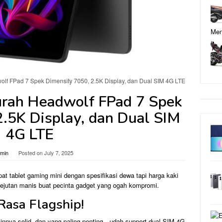
lf FPad 7 Spek Dimensity 7050, 2.5K Display, dan Dual SIM 4G LTE
rah Headwolf FPad 7 Spek
2.5K Display, dan Dual SIM
4G LTE
min
Posted on
July 7, 2025
pat tablet gaming mini dengan spesifikasi dewa tapi harga kaki
kejutan manis buat pecinta gadget yang ogah kompromi.
Rasa Flagship!
innya solid, dan yang paling penting—udah support dual SIM 4G