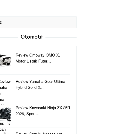
E
Otomotif
Review Omoway OMO X,
Motor Listrik Futur…
Review Yamaha Gear Ultima
Hybrid Solid 2…
Review Kawasaki Ninja ZX-25R
2026, Sport…
Review Suzuki Access 125