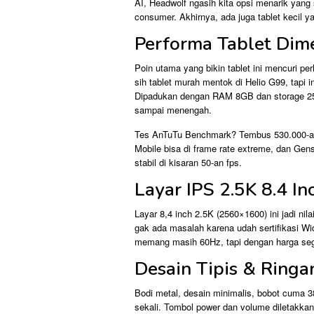
AI, Headwolf ngasih kita opsi menarik yan
consumer. Akhirnya, ada juga tablet kecil 
Performa Tablet Dim
Poin utama yang bikin tablet ini mencuri p
sih tablet murah mentok di Helio G99, tapi i
Dipadukan dengan RAM 8GB dan storage 256
sampai menengah.
Tes AnTuTu Benchmark? Tembus 530.000-an p
Mobile bisa di frame rate extreme, dan Gen
stabil di kisaran 50-an fps.
Layar IPS 2.5K 8.4 I
Layar 8,4 inch 2.5K (2560×1600) ini jadi nila
gak ada masalah karena udah sertifikasi Wide
memang masih 60Hz, tapi dengan harga segi
Desain Tipis & Ringa
Bodi metal, desain minimalis, bobot cuma
sekali. Tombol power dan volume diletakkan