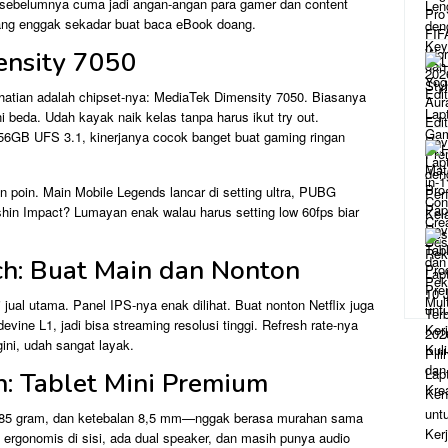
g sebelumnya cuma jadi angan-angan para gamer dan content
yang enggak sekadar buat baca eBook doang.
ensity 7050
erhatian adalah chipset-nya: MediaTek Dimensity 7050. Biasanya
ni beda. Udah kayak naik kelas tanpa harus ikut try out.
GB UFS 3.1, kinerjanya cocok banget buat gaming ringan
oin. Main Mobile Legends lancar di setting ultra, PUBG
shin Impact? Lumayan enak walau harus setting low 60fps biar
nch: Buat Main dan Nonton
i jual utama. Panel IPS-nya enak dilihat. Buat nonton Netflix juga
vine L1, jadi bisa streaming resolusi tinggi. Refresh rate-nya
ni, udah sangat layak.
n: Tablet Mini Premium
 385 gram, dan ketebalan 8,5 mm—nggak berasa murahan sama
 ergonomis di sisi, ada dual speaker, dan masih punya audio