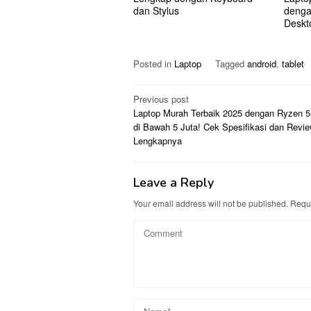
dan Stylus
denga
Deskt
Posted in
Laptop
Tagged
android
,
tablet
Post
Previous post
Laptop Murah Terbaik 2025 dengan Ryzen 5
navigation
di Bawah 5 Juta! Cek Spesifikasi dan Revi
Lengkapnya
Leave a Reply
Your email address will not be published.
Requi