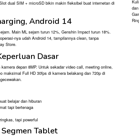
ot dual SIM + microSD bikin makin fleksibel buat internetan di
harging, Android 14
sejam. Main ML sejam turun 12%, Genshin Impact turun 18%.
operasi-nya udah Android 14, tampilannya clean, tanpa
ay Store.
Keperluan Dasar
 kamera depan 8MP. Untuk sekadar video call, meeting online,
eo maksimal Full HD 30fps di kamera belakang dan 720p di
engecewakan.
uat belajar dan hiburan
mat tapi bertenaga
ingkas, tapi powerful
 Segmen Tablet