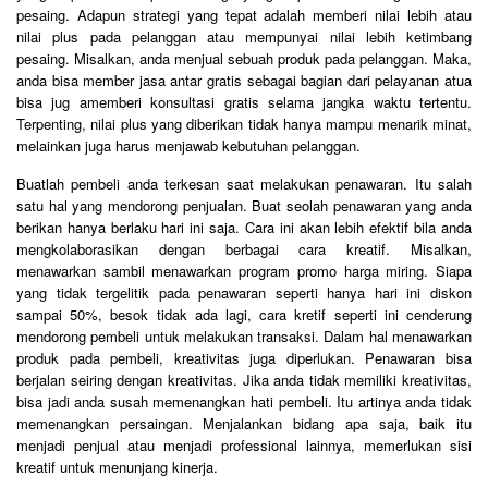
pesaing. Adapun strategi yang tepat adalah memberi nilai lebih atau
nilai plus pada pelanggan atau mempunyai nilai lebih ketimbang
pesaing. Misalkan, anda menjual sebuah produk pada pelanggan. Maka,
anda bisa member jasa antar gratis sebagai bagian dari pelayanan atua
bisa jug amemberi konsultasi gratis selama jangka waktu tertentu.
Terpenting, nilai plus yang diberikan tidak hanya mampu menarik minat,
melainkan juga harus menjawab kebutuhan pelanggan.
Buatlah pembeli anda terkesan saat melakukan penawaran. Itu salah
satu hal yang mendorong penjualan. Buat seolah penawaran yang anda
berikan hanya berlaku hari ini saja. Cara ini akan lebih efektif bila anda
mengkolaborasikan dengan berbagai cara kreatif. Misalkan,
menawarkan sambil menawarkan program promo harga miring. Siapa
yang tidak tergelitik pada penawaran seperti hanya hari ini diskon
sampai 50%, besok tidak ada lagi, cara kretif seperti ini cenderung
mendorong pembeli untuk melakukan transaksi. Dalam hal menawarkan
produk pada pembeli, kreativitas juga diperlukan. Penawaran bisa
berjalan seiring dengan kreativitas. Jika anda tidak memiliki kreativitas,
bisa jadi anda susah memenangkan hati pembeli. Itu artinya anda tidak
memenangkan persaingan. Menjalankan bidang apa saja, baik itu
menjadi penjual atau menjadi professional lainnya, memerlukan sisi
kreatif untuk menunjang kinerja.