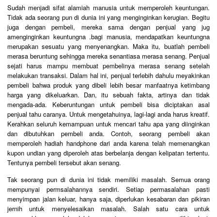
Sudah menjadi sifat alamiah manusia untuk memperoleh keuntungan.
Tidak ada seorang pun di dunia ini yang menginginkan kerugian. Begitu
juga dengan pembeli, mereka sama dengan penjual yang jug
amenginginkan keuntungna .bagi manusia, mendapatkan keuntungna
merupakan sesuatu yang menyenangkan. Maka itu, buatlah pembeli
merasa beruntung sehingga mereka senantiasa merasa senang. Penjual
sejati harus mampu membuat pembelinya merasa senang setelah
melakukan transaksi. Dalam hal ini, penjual terlebih dahulu meyakinkan
pembeli bahwa produk yang dibeli lebih besar manfaatnya ketimbang
harga yang dikeluarkan. Dan, itu sebuah fakta, artinya dan tidak
mengada-ada. Keberuntungan untuk pembeli bisa diciptakan asal
penjual tahu caranya. Untuk mengetahuinya, lagi-lagi anda harus kreatif.
Kerahkan seluruh kemampuan untuk mencari tahu apa yang diinginkan
dan dibutuhkan pembeli anda. Contoh, seorang pembeli akan
memperoleh hadiah handphone dari anda karena telah memenangkan
kupon undian yang diperoleh atas berbelanja dengan kelipatan tertentu.
Tentunya pembeli tersebut akan senang.
Tak seorang pun di dunia ini tidak memiliki masalah. Semua orang
mempunyai permsalahannya sendiri. Setiap permasalahan pasti
menyimpan jalan keluar, hanya saja, diperlukan kesabaran dan pikiran
jernih untuk menyelesaikan masalah. Salah satu cara untuk