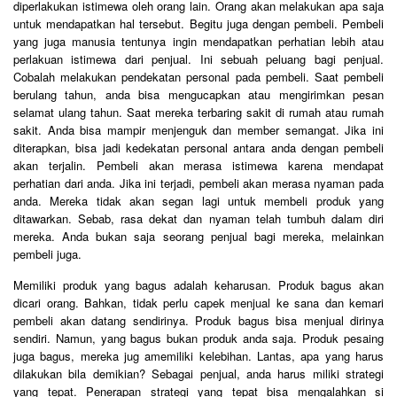
diperlakukan istimewa oleh orang lain. Orang akan melakukan apa saja
untuk mendapatkan hal tersebut. Begitu juga dengan pembeli. Pembeli
yang juga manusia tentunya ingin mendapatkan perhatian lebih atau
perlakuan istimewa dari penjual. Ini sebuah peluang bagi penjual.
Cobalah melakukan pendekatan personal pada pembeli. Saat pembeli
berulang tahun, anda bisa mengucapkan atau mengirimkan pesan
selamat ulang tahun. Saat mereka terbaring sakit di rumah atau rumah
sakit. Anda bisa mampir menjenguk dan member semangat. Jika ini
diterapkan, bisa jadi kedekatan personal antara anda dengan pembeli
akan terjalin. Pembeli akan merasa istimewa karena mendapat
perhatian dari anda. Jika ini terjadi, pembeli akan merasa nyaman pada
anda. Mereka tidak akan segan lagi untuk membeli produk yang
ditawarkan. Sebab, rasa dekat dan nyaman telah tumbuh dalam diri
mereka. Anda bukan saja seorang penjual bagi mereka, melainkan
pembeli juga.
Memiliki produk yang bagus adalah keharusan. Produk bagus akan
dicari orang. Bahkan, tidak perlu capek menjual ke sana dan kemari
pembeli akan datang sendirinya. Produk bagus bisa menjual dirinya
sendiri. Namun, yang bagus bukan produk anda saja. Produk pesaing
juga bagus, mereka jug amemiliki kelebihan. Lantas, apa yang harus
dilakukan bila demikian? Sebagai penjual, anda harus miliki strategi
yang tepat. Penerapan strategi yang tepat bisa mengalahkan si