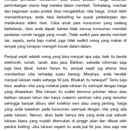
pertimbangan utama bagi mereka dalam membeli. Terkadang, manfaat
dan kegunaan suatu produk bisa mengalahkan nilai harga. Untuk lebih
memastikannya, anda bisa berkeliling ke pusat perbelanjaan dan
melakukans edikit riset. Coba amat para konsumen yang sedang
berbelanja., bisa anda dapati bahwa tidak semua konsumen membeli
peralatan rumah tangga yang murah. Tidak sedkit para wanita membeli
tas, sepatu, serta baju mahal, juga tidak sedikit orang yang makan di
tempat yang lumayan merogoh kocek dalam-dalam.
Penjual sejati adalah orang yang bisa menjual apa saja, baik itu benda
elektronik, rumah, tanah, atau jasa. Bahkan, sekedar informasi saja
juga bisa dijual. bukan hanya itu, penjual sejati jug aharus bisa
memberikan nilai terhadap suatu barang. Misalnya, anda hendak
menjual lukisan realis seharga 50 juta. Bisakah itu terwujud? Tentu saja
bisa, asalkan nilai yang melekat pada lukisan itu setimpal dengan harga
yang ditawarkan. Bila lukisan itu sudah berumur puluhan tahun atau
bahkan ratusan tahun dan karya maestro seniman lukis yang tersohor
sehingga banyak diburu oleh kolektor seni atau orang penting, harga
yang anda tawarkan pada konsumen setimpal dengan nilai yang ada
pada lukisan. Namun, akan beda halnya bila yang anda jual sebuah
lukisan biasa yang mudah ditemukan di pinggir jalan dan dibuat oleh
pelukis keliling. Jika lukisan seperti itu anda jual 50 juta, bisa saja nda