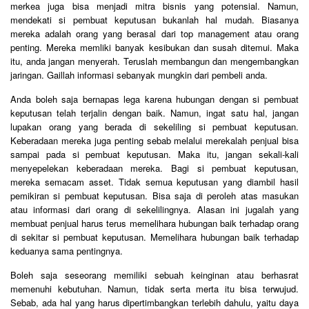
merkea juga bisa menjadi mitra bisnis yang potensial. Namun,
mendekati si pembuat keputusan bukanlah hal mudah. Biasanya
mereka adalah orang yang berasal dari top management atau orang
penting. Mereka memliki banyak kesibukan dan susah ditemui. Maka
itu, anda jangan menyerah. Teruslah membangun dan mengembangkan
jaringan. Gaillah informasi sebanyak mungkin dari pembeli anda.
Anda boleh saja bernapas lega karena hubungan dengan si pembuat
keputusan telah terjalin dengan baik. Namun, ingat satu hal, jangan
lupakan orang yang berada di sekeliling si pembuat keputusan.
Keberadaan mereka juga penting sebab melalui merekalah penjual bisa
sampai pada si pembuat keputusan. Maka itu, jangan sekali-kali
menyepelekan keberadaan mereka. Bagi si pembuat keputusan,
mereka semacam asset. Tidak semua keputusan yang diambil hasil
pemikiran si pembuat keputusan. Bisa saja di peroleh atas masukan
atau informasi dari orang di sekelilingnya. Alasan ini jugalah yang
membuat penjual harus terus memelihara hubungan baik terhadap orang
di sekitar si pembuat keputusan. Memelihara hubungan baik terhadap
keduanya sama pentingnya.
Boleh saja seseorang memiliki sebuah keinginan atau berhasrat
memenuhi kebutuhan. Namun, tidak serta merta itu bisa terwujud.
Sebab, ada hal yang harus dipertimbangkan terlebih dahulu, yaitu daya