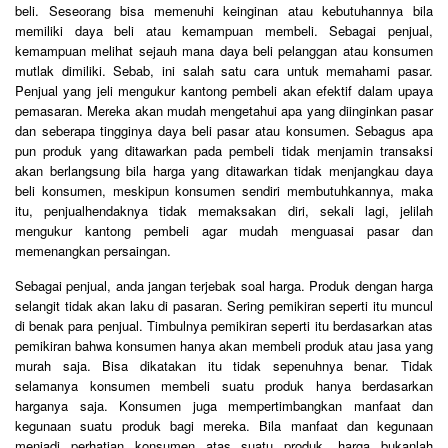
beli. Seseorang bisa memenuhi keinginan atau kebutuhannya bila
memiliki daya beli atau kemampuan membeli. Sebagai penjual,
kemampuan melihat sejauh mana daya beli pelanggan atau konsumen
mutlak dimiliki. Sebab, ini salah satu cara untuk memahami pasar.
Penjual yang jeli mengukur kantong pembeli akan efektif dalam upaya
pemasaran. Mereka akan mudah mengetahui apa yang diinginkan pasar
dan seberapa tingginya daya beli pasar atau konsumen. Sebagus apa
pun produk yang ditawarkan pada pembeli tidak menjamin transaksi
akan berlangsung bila harga yang ditawarkan tidak menjangkau daya
beli konsumen, meskipun konsumen sendiri membutuhkannya, maka
itu, penjualhendaknya tidak memaksakan diri, sekali lagi, jelilah
mengukur kantong pembeli agar mudah menguasai pasar dan
memenangkan persaingan.
Sebagai penjual, anda jangan terjebak soal harga. Produk dengan harga
selangit tidak akan laku di pasaran. Sering pemikiran seperti itu muncul
di benak para penjual. Timbulnya pemikiran seperti itu berdasarkan atas
pemikiran bahwa konsumen hanya akan membeli produk atau jasa yang
murah saja. Bisa dikatakan itu tidak sepenuhnya benar. Tidak
selamanya konsumen membeli suatu produk hanya berdasarkan
harganya saja. Konsumen juga mempertimbangkan manfaat dan
kegunaan suatu produk bagi mereka. Bila manfaat dan kegunaan
menjadi perhatian konsumen atas suatu produk, harga bukanlah