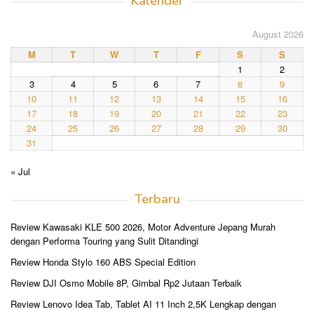
Kalender
August 2026
M
T
W
T
F
S
S
1
2
3
4
5
6
7
8
9
10
11
12
13
14
15
16
17
18
19
20
21
22
23
24
25
26
27
28
29
30
31
« Jul
Terbaru
Review Kawasaki KLE 500 2026, Motor Adventure Jepang Murah
dengan Performa Touring yang Sulit Ditandingi
Review Honda Stylo 160 ABS Special Edition
Review DJI Osmo Mobile 8P, Gimbal Rp2 Jutaan Terbaik
Review Lenovo Idea Tab, Tablet AI 11 Inch 2,5K Lengkap dengan