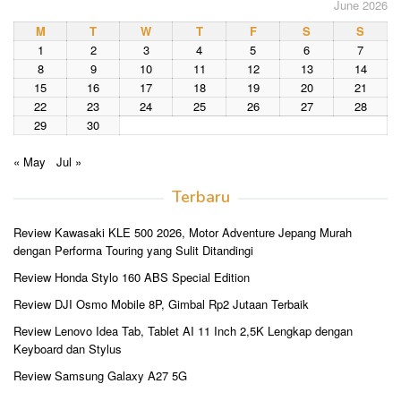
June 2026
M
T
W
T
F
S
S
1
2
3
4
5
6
7
8
9
10
11
12
13
14
15
16
17
18
19
20
21
22
23
24
25
26
27
28
29
30
« May
Jul »
Terbaru
Review Kawasaki KLE 500 2026, Motor Adventure Jepang Murah
dengan Performa Touring yang Sulit Ditandingi
Review Honda Stylo 160 ABS Special Edition
Review DJI Osmo Mobile 8P, Gimbal Rp2 Jutaan Terbaik
Review Lenovo Idea Tab, Tablet AI 11 Inch 2,5K Lengkap dengan
Keyboard dan Stylus
Review Samsung Galaxy A27 5G