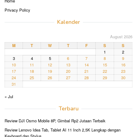
Home
Privacy Policy
Kalender
August 2026
M
T
W
T
F
S
S
1
2
3
4
5
6
7
8
9
10
11
12
13
14
15
16
17
18
19
20
21
22
23
24
25
26
27
28
29
30
31
« Jul
Terbaru
Review DJI Osmo Mobile 8P, Gimbal Rp2 Jutaan Terbaik
Review Lenovo Idea Tab, Tablet AI 11 Inch 2,5K Lengkap dengan
Keyboard dan Stylus