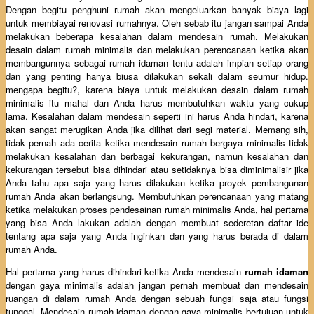
Dengan begitu penghuni rumah akan mengeluarkan banyak biaya lagi
untuk membiayai renovasi rumahnya. Oleh sebab itu jangan sampai Anda
melakukan beberapa kesalahan dalam mendesain rumah. Melakukan
desain dalam rumah minimalis dan melakukan perencanaan ketika akan
membangunnya sebagai rumah idaman tentu adalah impian setiap orang
dan yang penting hanya biusa dilakukan sekali dalam seumur hidup.
mengapa begitu?, karena biaya untuk melakukan desain dalam rumah
minimalis itu mahal dan Anda harus membutuhkan waktu yang cukup
lama. Kesalahan dalam mendesain seperti ini harus Anda hindari, karena
akan sangat merugikan Anda jika dilihat dari segi material. Memang sih,
tidak pernah ada cerita ketika mendesain rumah bergaya minimalis tidak
melakukan kesalahan dan berbagai kekurangan, namun kesalahan dan
kekurangan tersebut bisa dihindari atau setidaknya bisa diminimalisir jika
Anda tahu apa saja yang harus dilakukan ketika proyek pembangunan
rumah Anda akan berlangsung. Membutuhkan perencanaan yang matang
ketika melakukan proses pendesainan rumah minimalis Anda, hal pertama
yang bisa Anda lakukan adalah dengan membuat sederetan daftar ide
tentang apa saja yang Anda inginkan dan yang harus berada di dalam
rumah Anda.
Hal pertama yang harus dihindari ketika Anda mendesain
rumah idaman
dengan gaya minimalis adalah jangan pernah membuat dan mendesain
ruangan di dalam rumah Anda dengan sebuah fungsi saja atau fungsi
tunggal. Mendesain rumah idaman dengan gaya minimalis bertujuan untuk