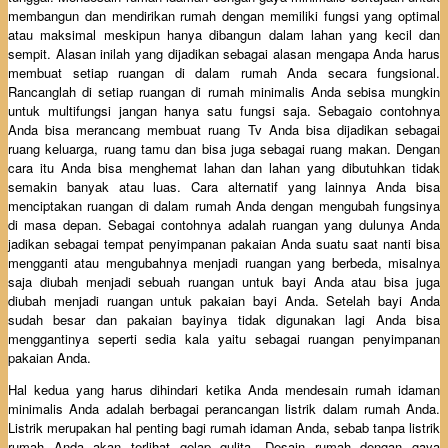
membangun dan mendirikan rumah dengan memiliki fungsi yang optimal
atau maksimal meskipun hanya dibangun dalam lahan yang kecil dan
sempit. Alasan inilah yang dijadikan sebagai alasan mengapa Anda harus
membuat setiap ruangan di dalam rumah Anda secara fungsional.
Rancanglah di setiap ruangan di rumah minimalis Anda sebisa mungkin
untuk multifungsi jangan hanya satu fungsi saja. Sebagaio contohnya
Anda bisa merancang membuat ruang Tv Anda bisa dijadikan sebagai
ruang keluarga, ruang tamu dan bisa juga sebagai ruang makan. Dengan
cara itu Anda bisa menghemat lahan dan lahan yang dibutuhkan tidak
semakin banyak atau luas. Cara alternatif yang lainnya Anda bisa
menciptakan ruangan di dalam rumah Anda dengan mengubah fungsinya
di masa depan. Sebagai contohnya adalah ruangan yang dulunya Anda
jadikan sebagai tempat penyimpanan pakaian Anda suatu saat nanti bisa
mengganti atau mengubahnya menjadi ruangan yang berbeda, misalnya
saja diubah menjadi sebuah ruangan untuk bayi Anda atau bisa juga
diubah menjadi ruangan untuk pakaian bayi Anda. Setelah bayi Anda
sudah besar dan pakaian bayinya tidak digunakan lagi Anda bisa
menggantinya seperti sedia kala yaitu sebagai ruangan penyimpanan
pakaian Anda.
Hal kedua yang harus dihindari ketika Anda mendesain rumah idaman
minimalis Anda adalah berbagai perancangan listrik dalam rumah Anda.
Listrik merupakan hal penting bagi rumah idaman Anda, sebab tanpa listrik
rumah Anda akan terlihat gelap gulita. Desain rumah dengan gaya