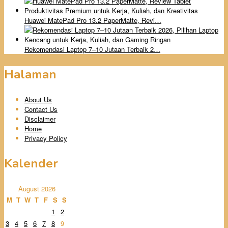
Huawei MatePad Pro 13.2 PaperMatte, Revi…
Rekomendasi Laptop 7–10 Jutaan Terbaik 2…
Halaman
About Us
Contact Us
Disclaimer
Home
Privacy Policy
Kalender
August 2026
M
T
W
T
F
S
S
1
2
3
4
5
6
7
8
9