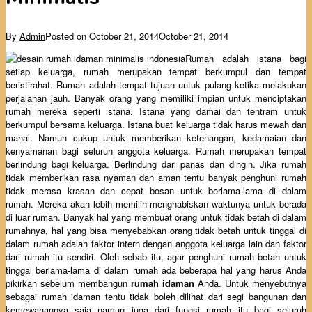
By
Admin
Posted on
October 21, 2014
October 21, 2014
Rumah adalah istana bagi
setiap keluarga, rumah merupakan tempat berkumpul dan tempat
beristirahat. Rumah adalah tempat tujuan untuk pulang ketika melakukan
perjalanan jauh. Banyak orang yang memiliki impian untuk menciptakan
rumah mereka seperti istana. Istana yang damai dan tentram untuk
berkumpul bersama keluarga. Istana buat keluarga tidak harus mewah dan
mahal. Namun cukup untuk memberikan ketenangan, kedamaian dan
kenyamanan bagi seluruh anggota keluarga. Rumah merupakan tempat
berlindung bagi keluarga. Berlindung dari panas dan dingin. Jika rumah
tidak memberikan rasa nyaman dan aman tentu banyak penghuni rumah
tidak merasa krasan dan cepat bosan untuk berlama-lama di dalam
rumah. Mereka akan lebih memilih menghabiskan waktunya untuk berada
di luar rumah. Banyak hal yang membuat orang untuk tidak betah di dalam
rumahnya, hal yang bisa menyebabkan orang tidak betah untuk tinggal di
dalam rumah adalah faktor intern dengan anggota keluarga lain dan faktor
dari rumah itu sendiri. Oleh sebab itu, agar penghuni rumah betah untuk
tinggal berlama-lama di dalam rumah ada beberapa hal yang harus Anda
pikirkan sebelum membangun
rumah idaman
Anda. Untuk menyebutnya
sebagai rumah idaman tentu tidak boleh dilihat dari segi bangunan dan
kemewahannya saja namun juga dari fungsi rumah itu bagi seluruh