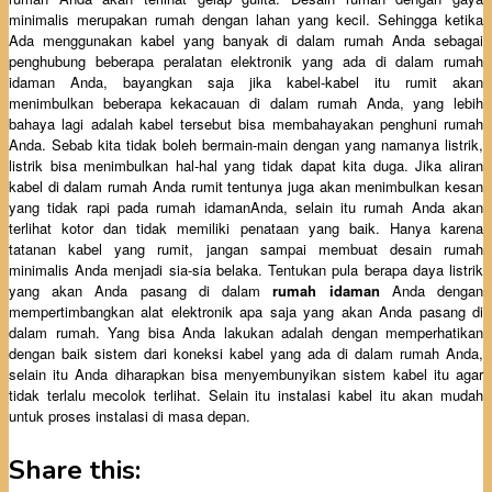
minimalis merupakan rumah dengan lahan yang kecil. Sehingga ketika
Ada menggunakan kabel yang banyak di dalam rumah Anda sebagai
penghubung beberapa peralatan elektronik yang ada di dalam rumah
idaman Anda, bayangkan saja jika kabel-kabel itu rumit akan
menimbulkan beberapa kekacauan di dalam rumah Anda, yang lebih
bahaya lagi adalah kabel tersebut bisa membahayakan penghuni rumah
Anda. Sebab kita tidak boleh bermain-main dengan yang namanya listrik,
listrik bisa menimbulkan hal-hal yang tidak dapat kita duga. Jika aliran
kabel di dalam rumah Anda rumit tentunya juga akan menimbulkan kesan
yang tidak rapi pada rumah idamanAnda, selain itu rumah Anda akan
terlihat kotor dan tidak memiliki penataan yang baik. Hanya karena
tatanan kabel yang rumit, jangan sampai membuat desain rumah
minimalis Anda menjadi sia-sia belaka. Tentukan pula berapa daya listrik
yang akan Anda pasang di dalam
rumah idaman
Anda dengan
mempertimbangkan alat elektronik apa saja yang akan Anda pasang di
dalam rumah. Yang bisa Anda lakukan adalah dengan memperhatikan
dengan baik sistem dari koneksi kabel yang ada di dalam rumah Anda,
selain itu Anda diharapkan bisa menyembunyikan sistem kabel itu agar
tidak terlalu mecolok terlihat. Selain itu instalasi kabel itu akan mudah
untuk proses instalasi di masa depan.
Share this: