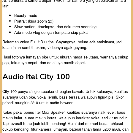
AI, sementara kamera depan 8MP. Fitur kamera yang disediakan antara
lain:
Beauty mode
Portrait (bisa zoom 2x)
Slow motion, timelapse, dan dokumen scanning
Ada mode vlog dengan template siap pakai
Rekaman video Full HD 30fps. Sayangnya, belum ada stabilisasi, jadi
kalau jalan sambil rekam, videonya agak goyang.
Hasil fotonya lumayan oke untuk ukuran harga sejutaan, warnanya cukup
pop, fokusnya cepat, dan detailnya masih dapet.
Audio Itel City 100
City 100 punya single speaker di bagian bawah. Untuk kelasnya, kualitas
suaranya udah oke, vokal jernih, bass terasa walaupun tipis-tipis. Skor
pribadi mungkin 8/10 untuk audio bawaan.
Kalau pakai bonus Itel Max Speaker, kualitas suaranya naik level: bass
makin bulat, suara makin keras, walaupun karakter vokal sedikit mundur.
Tapi overall tetap jauh lebih nendang! Mulai dari memori besar, chipset
cukup kencang, fitur kamera lumayan, baterai tahan lama 5200 mAh, dan