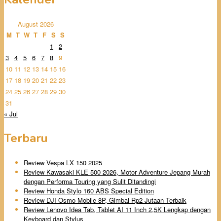
August 2026
M
T
W
T
F
S
S
1
2
3
4
5
6
7
8
9
10
11
12
13
14
15
16
17
18
19
20
21
22
23
24
25
26
27
28
29
30
31
« Jul
Terbaru
Review Vespa LX 150 2025
Review Kawasaki KLE 500 2026, Motor Adventure Jepang Murah
dengan Performa Touring yang Sulit Ditandingi
Review Honda Stylo 160 ABS Special Edition
Review DJI Osmo Mobile 8P, Gimbal Rp2 Jutaan Terbaik
Review Lenovo Idea Tab, Tablet AI 11 Inch 2,5K Lengkap dengan
Keyboard dan Stylus