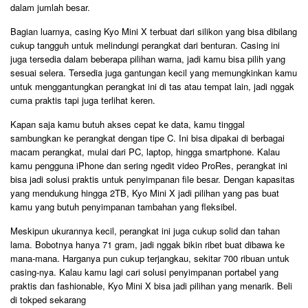
dalam jumlah besar.
Bagian luarnya, casing Kyo Mini X terbuat dari silikon yang bisa dibilang
cukup tangguh untuk melindungi perangkat dari benturan. Casing ini
juga tersedia dalam beberapa pilihan warna, jadi kamu bisa pilih yang
sesuai selera. Tersedia juga gantungan kecil yang memungkinkan kamu
untuk menggantungkan perangkat ini di tas atau tempat lain, jadi nggak
cuma praktis tapi juga terlihat keren.
Kapan saja kamu butuh akses cepat ke data, kamu tinggal
sambungkan ke perangkat dengan tipe C. Ini bisa dipakai di berbagai
macam perangkat, mulai dari PC, laptop, hingga smartphone. Kalau
kamu pengguna iPhone dan sering ngedit video ProRes, perangkat ini
bisa jadi solusi praktis untuk penyimpanan file besar. Dengan kapasitas
yang mendukung hingga 2TB, Kyo Mini X jadi pilihan yang pas buat
kamu yang butuh penyimpanan tambahan yang fleksibel.
Meskipun ukurannya kecil, perangkat ini juga cukup solid dan tahan
lama. Bobotnya hanya 71 gram, jadi nggak bikin ribet buat dibawa ke
mana-mana. Harganya pun cukup terjangkau, sekitar 700 ribuan untuk
casing-nya. Kalau kamu lagi cari solusi penyimpanan portabel yang
praktis dan fashionable, Kyo Mini X bisa jadi pilihan yang menarik.
Beli
di tokped sekarang