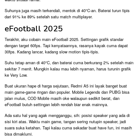
Suhunya juga masih terkendali, mentok di 40°C-an. Baterai turun tipis
dari 91% ke 89% setelah satu match multiplayer.
eFootball 2025
Terakhir, aku cobain main eFootball 2025. Settingan grafik standar
dengan target 60fps. Tapi kenyataannya, rasanya kayak cuma dapat
30fps. Kadang lancar, kadang slow motion tipis-tipis.
Suhu tetap aman di 40°C, dan baterai cuma berkurang 2% setelah main
sekitar 7 menit. Mungkin kalau mau lebih nyaman, harus turunin grafik
ke Very Low.
Buat ukuran hape di harga sejutaan, Redmi A5 ini layak banget buat
main game-game ringan dan populer. Mobile Legends dan PUBG bisa
jalan mulus, COD Mobile masih oke walaupun sedikit berat, dan
eFootball butuh settingan lebih rendah biar enak mainnya.
Ada satu hal yang agak mengganggu, sih: posisi speaker yang ada di
sisi kiri atas. Waktu main game, tangan sering nutupin speaker, jadi
suara suka ketahan. Tapi kalau cuma sekadar buat have fun, ini masih
bisa dimaklumi.