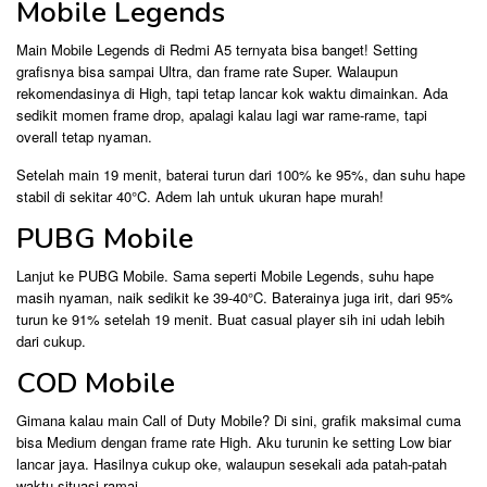
Mobile Legends
Main Mobile Legends di Redmi A5 ternyata bisa banget! Setting
grafisnya bisa sampai Ultra, dan frame rate Super. Walaupun
rekomendasinya di High, tapi tetap lancar kok waktu dimainkan. Ada
sedikit momen frame drop, apalagi kalau lagi war rame-rame, tapi
overall tetap nyaman.
Setelah main 19 menit, baterai turun dari 100% ke 95%, dan suhu hape
stabil di sekitar 40°C. Adem lah untuk ukuran hape murah!
PUBG Mobile
Lanjut ke PUBG Mobile. Sama seperti Mobile Legends, suhu hape
masih nyaman, naik sedikit ke 39-40°C. Baterainya juga irit, dari 95%
turun ke 91% setelah 19 menit. Buat casual player sih ini udah lebih
dari cukup.
COD Mobile
Gimana kalau main Call of Duty Mobile? Di sini, grafik maksimal cuma
bisa Medium dengan frame rate High. Aku turunin ke setting Low biar
lancar jaya. Hasilnya cukup oke, walaupun sesekali ada patah-patah
waktu situasi ramai.