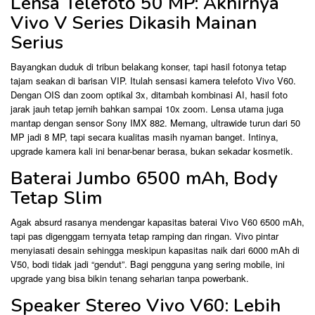
Lensa Telefoto 50 MP: Akhirnya
Vivo V Series Dikasih Mainan
Serius
Bayangkan duduk di tribun belakang konser, tapi hasil fotonya tetap
tajam seakan di barisan VIP. Itulah sensasi kamera telefoto Vivo V60.
Dengan OIS dan zoom optikal 3x, ditambah kombinasi AI, hasil foto
jarak jauh tetap jernih bahkan sampai 10x zoom. Lensa utama juga
mantap dengan sensor Sony IMX 882. Memang, ultrawide turun dari 50
MP jadi 8 MP, tapi secara kualitas masih nyaman banget. Intinya,
upgrade kamera kali ini benar-benar berasa, bukan sekadar kosmetik.
Baterai Jumbo 6500 mAh, Body
Tetap Slim
Agak absurd rasanya mendengar kapasitas baterai Vivo V60 6500 mAh,
tapi pas digenggam ternyata tetap ramping dan ringan. Vivo pintar
menyiasati desain sehingga meskipun kapasitas naik dari 6000 mAh di
V50, bodi tidak jadi “gendut”. Bagi pengguna yang sering mobile, ini
upgrade yang bisa bikin tenang seharian tanpa powerbank.
Speaker Stereo Vivo V60: Lebih