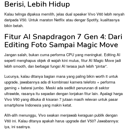
Berisi, Lebih Hidup
Kalau telinga dipaksa memilih, jelas dual speaker Vivo V60 lebih renyah
daripada V50. Untuk maraton Netflix atau dengar Spotify, kualitasnya
bikin betah.
Fitur AI Snapdragon 7 Gen 4: Dari
Editing Foto Sampai Magic Move
Jangan salah, bukan cuma performa CPU yang meningkat. Editing AI
seperti menghapus objek di wajah kini mulus, fitur AI Magic Move jadi
lebih smooth, dan berbagai fungsi AI terasa jauh lebih “pintar”.
Lucunya, kalau ditanya bagian mana yang paling bikin worth it untuk
upgrade, jawabannya ada di kombinasi kamera telefoto + performa
gaming + baterai jumbo. Meski ada sedikit penurunan di sektor
ultrawide, rasanya itu sepadan dengan lonjakan fitur lain. Apalagi harga
Vivo V60 yang dibuka di kisaran 7 jutaan masih relevan untuk pasar
smartphone Indonesia yang makin ketat.
Alih-alih menunggu, Vivo seakan menjawab keraguan publik dengan
V60 ini. Kalau ditanya apakah harus upgrade dari V50? Jawabannya:
iya, ini saatnya.