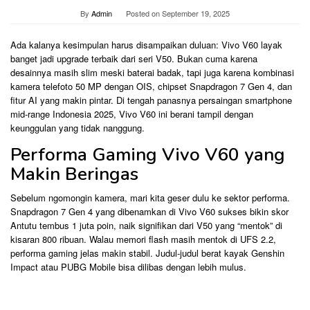
By
Admin
Posted on
September 19, 2025
Ada kalanya kesimpulan harus disampaikan duluan: Vivo V60 layak
banget jadi upgrade terbaik dari seri V50. Bukan cuma karena
desainnya masih slim meski baterai badak, tapi juga karena kombinasi
kamera telefoto 50 MP dengan OIS, chipset Snapdragon 7 Gen 4, dan
fitur AI yang makin pintar. Di tengah panasnya persaingan smartphone
mid-range Indonesia 2025, Vivo V60 ini berani tampil dengan
keunggulan yang tidak nanggung.
Performa Gaming Vivo V60 yang
Makin Beringas
Sebelum ngomongin kamera, mari kita geser dulu ke sektor performa.
Snapdragon 7 Gen 4 yang dibenamkan di Vivo V60 sukses bikin skor
Antutu tembus 1 juta poin, naik signifikan dari V50 yang “mentok” di
kisaran 800 ribuan. Walau memori flash masih mentok di UFS 2.2,
performa gaming jelas makin stabil. Judul-judul berat kayak Genshin
Impact atau PUBG Mobile bisa dilibas dengan lebih mulus.