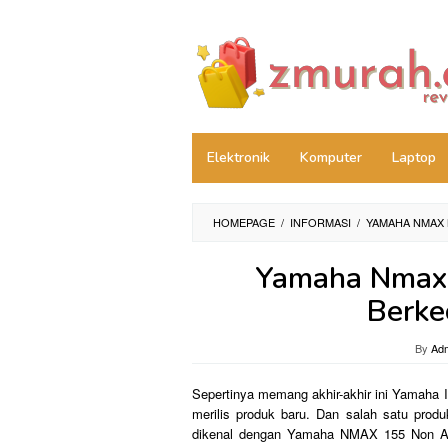
Skip
to
content
Elektronik
Komputer
Laptop
HOMEPAGE
/
INFORMASI
/
YAMAHA NMAX 
Yamaha Nmax 
Berke
By
Ad
Sepertinya memang akhir-akhir ini Yamaha 
merilis produk baru. Dan salah satu pro
dikenal dengan Yamaha NMAX 155 Non ABS