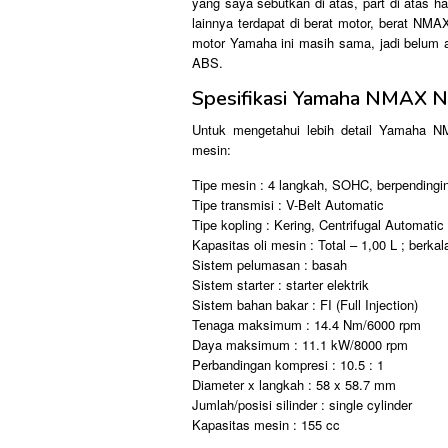
yang saya sebutkan di atas, part di atas 
lainnya terdapat di berat motor, berat NM
motor Yamaha ini masih sama, jadi belum
ABS.
Spesifikasi Yamaha NMAX 
Untuk mengetahui lebih detail Yamaha NM
mesin:
Tipe mesin : 4 langkah, SOHC, berpendingin
Tipe transmisi : V-Belt Automatic
Tipe kopling : Kering, Centrifugal Automatic
Kapasitas oli mesin : Total – 1,00 L ; berkal
Sistem pelumasan : basah
Sistem starter : starter elektrik
Sistem bahan bakar : FI (Full Injection)
Tenaga maksimum : 14.4 Nm/6000 rpm
Daya maksimum : 11.1 kW/8000 rpm
Perbandingan kompresi : 10.5 : 1
Diameter x langkah : 58 x 58.7 mm
Jumlah/posisi silinder : single cylinder
Kapasitas mesin : 155 cc