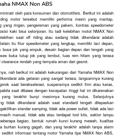
amaha NMAX Non ABS
nati oleh para konsumen dan otomotifers. Berikut ini adalah
riding motor tersebut memiliki performa mesin yang mantap.
ang yang ringan, pengereman yang pakem, kontras speedometer
sisi kaki bisa selonjoran. Itu tadi kelebihan motot NMAX Non
ebihan saat off riding atau sedang tidak dikendarai adalah
ain itu fitur speedometer yang lengkap, memiliki laci depan,
tas busa jok yang empuk, desain bagian depan dan tengah yang
roses buka tutup jok yang lembut, tuas rem hitam yang terasa
 clearance rendah yang ternyata aman dari gesrot.
nnya, nah berikut ini adalah kekurangan dari Yamaha NMAX Non
dikendarai ada getaran yang sangat terasa, langsamnya kurang
ngorok saat berakselerasi, suspensinya sedikit firm atau keras,
pabila saat dibawa dengan kecepatan tinggi hal ini dikarenakan
n yang terakhir bunyi mesinnya kurang mulus. Selanjutnya
ng tidak dikendarai adalah saat standard tengah dilepaskan
ngaktifkan standar samping, tidak ada power outlet, tidak ada laci
 masih manual, tidak ada atau terdapat tool kits, sektor lampu
 dibeberapa bagian, bentuk rumah kunci kurang mewah, kualitas
a buritan kurang gagah, dan yang terakhir adalah tanpa alarm
di sedikit informasi tentang motor Yamaha tipe NMAX Non ABS,