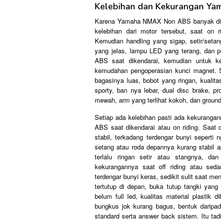
Kelebihan dan Kekurangan Y
Karena Yamaha NMAX Non ABS banyak dimini
kelebihan dari motor tersebut, saat on 
Kemudian handling yang sigap, setir/set
yang jelas, lampu LED yang terang, dan po
ABS saat dikendarai, kemudian untuk kel
kemudahan pengoperasian kunci magnet. Sel
bagasinya luas, bobot yang ringan, kuali
sporty, ban nya lebar, dual disc brake, p
mewah, arm yang terlihat kokoh, dan ground
Setiap ada kelebihan pasti ada kekuranga
ABS saat dikendarai atau on riding. Saat 
stabil, terkadang terdengar bunyi seperti 
setang atau roda depannya kurang stabil a
terlalu ringan setir atau stangnya, da
kekurangannya saat off riding atau seda
terdengar bunyi keras, sedikit sulit saat me
tertutup di depan, buka tutup tangki yang
belum full led, kualitas material plastik
bungkus jok kurang bagus, bentuk daripad
standard serta answer back sistem. Itu ta