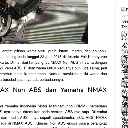
pat pilihan warna yaitu putih, hitam, merah, dan abu-abu.
aunching pada tanggal 22 Juni 2015 di Jakarta Fair Kemayoran
akarta. Dilihat dari tampangnya NMAX Non ABS ini sama dengan
versi ABS. Pilihan warna untuk keduanya pun juga sama, jadi
 tersebut memiliki kesamaan. Namun, meski memiliki warna dan
 tersebut pastinya ada perbedaannya.
MAX Non ABS dan Yamaha NMAX
dari Yamaha Indonesia Motor Manufacturing (YIMM), perbedaan
nya hanya ditemukan pada system ABS nya saja. Diketahui
al dan media ABS – nya seperti speedometer, ECU ABS. NMAX
n ada di NMAX ABS. Khusus Non ABS engga punya perangkat