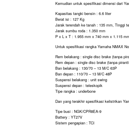
Kemudian untuk spesifikasi dimensi dari 
Kapasitas tangki bensin : 6.6 liter
Berat isi : 127 Kg
Jarak terendah ke tanah : 135 mm, Tinggi 
Jarak sumbu roda : 1.350 mm
P x L x T : 1.955 mm x 740 mm x 1.115 m
Untuk spesifikasi rangka Yamaha NMAX N
Rem belakang : single disc brake (tanpa pir
Rem depan : single disc brake (tanpa pirant
Ban belakang : 130/70 – 13 M/C 63P
Ban depan : 110/70 – 13 M/C 48P
Suspensi belakang : unit swing
Suspensi depan : teleskopik
Tipe rangka : underbone
Dan yang terakhir spesifikasi kelistrikan
Tipe busi : NGK/CPR8EA-9
Battery : YT27V
Sistem pengapian : TCI