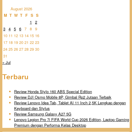
August 2026
M
T
W
T
F
S
S
1
2
3
4
5
6
7
8
9
10
11
12
13
14
15
16
17
18
19
20
21
22
23
24
25
26
27
28
29
30
31
« Jul
Terbaru
Review Honda Stylo 160 ABS Special Edition
Review DJI Osmo Mobile 8P, Gimbal Rp2 Jutaan Terbaik
Review Lenovo Idea Tab, Tablet AI 11 Inch 2,5K Lengkap dengan
Keyboard dan Stylus
Review Samsung Galaxy A27 5G
Lenovo Legion Pro 7i FIFA World Cup 2026 Edition, Laptop Gaming
Premium dengan Performa Kelas Desktop