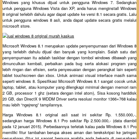
Windows yang khusus dijual untuk pengguna Windows 7. Sedangkan
untuk pengguna Windows Vista dan XP, anda harus menginstall Windows
8 original terlebih dahulu agar dapat update ke versi 8.1 secara gratis. Lalu
untuk pengguna windows 8 asli, anda dapat update secara gratis melalui
microsoft store.
Microsoft Windows 8.1 merupakan update penyempurnaan dari Windows 8
yang terlebih dahulu dijual dan banyak yang komplain. Salah satu dari
penyempurnaan itu adalah taskbar dengan tombol windows dibawah yang
dimunculkan kembali, perbaikan pada bug serta alokasi program yang
lebih ringan dan efisien, serta penyesuaian dengan perangkat lain seperti
tablet touchscreen dan xbox. Untuk animasi visual interface masih sama
seperti windows 8. Spesifikasi Microsoft Windows 8.1 sangat cocok untuk
laptop, tablet, atau komputer yang dilengkapi minimal dengan memori ram
2 GB, processor 1 ghz (setara dengan intel atom), Sisa kosong harddisk
20 GB, dan DirectX 9 WDDM Driver serta resolusi monitor 1366×768 kalau
mau lebih “ngejreng” tampilannya.
Harga Windows 8.1 original asli saat ini sekitar Rp. 1.550.000,-,
sedangkan harga Windows 8.1 Pro sekitar Rp 2.500.000,- (data diambil
pada 12 januari 2015). Perbedaannya terletak kalau pada Windows 8.1 Pro
memiliki fitur tambahan berupa akses aman dan terekskripsi ke jaringan
perusahaan (fitur ini sangat berguna apabila anda bekerja di perusahaan