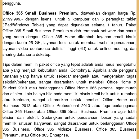
pengguna.
Office 365 Small Business Premium
, ditawarkan dengan harga Rp.
2.199.999,- dengan lisensi untuk 5 komputer dan 5 perangkat tablet
(iPad/Windows Tablet) yang dapat digunakan selama 1 tahun. Paket
Office 365 Small Business Premium sudah termasuk software dan bonus
yang sama dengan Office 365 Home ditambah layanan email bisnis
dengan kuota 25 GB, layanan tools untuk membuat website perusahaan,
layanan video conference definisi tinggi (HD) untuk online meeting, dan
sharing data serta dekstop.
Tips dalam memilih paket office yang tepat adalah anda harus mengetahui
apa yang menjadi kebutuhan anda. Contohnya, Apabila anda pengguna
rumahan yang hanya untuk sekedar mengetik atau mengerjakan tugas
sekolah/pekerjaan, sangat disarankan untuk membeli Office Home &
Student 2013 atau berlangganan Office Home 365 personal agar murah
dan efisien. Lain halnya bila anda memiliki bisnis kecil baik untuk rumahan
atau kantoran, sangat disarankan untuk membeli Office Home and
Business 2013 atau Office Professional 2013 atau juga berlangganan
Office 365 Home atau Office 365 Small Business Premium agar lebih
efisien dan efektif. Sedangkan untuk perusahaan besar yang sudah
memiliki ratusan karyawan, sangat disarankan untuk berlangganan Office
365 Business, Office 365 Midsize Business, Office 365 Business
Premium, atau Office 365 Enterprise.