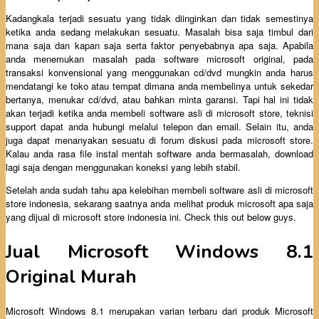
Kadangkala terjadi sesuatu yang tidak diinginkan dan tidak semestinya
ketika anda sedang melakukan sesuatu. Masalah bisa saja timbul dari
mana saja dan kapan saja serta faktor penyebabnya apa saja. Apabila
anda menemukan masalah pada software microsoft original, pada
transaksi konvensional yang menggunakan cd/dvd mungkin anda harus
mendatangi ke toko atau tempat dimana anda membelinya untuk sekedar
bertanya, menukar cd/dvd, atau bahkan minta garansi. Tapi hal ini tidak
akan terjadi ketika anda membeli software asli di microsoft store, teknisi
support dapat anda hubungi melalui telepon dan email. Selain itu, anda
juga dapat menanyakan sesuatu di forum diskusi pada microsoft store.
Kalau anda rasa file instal mentah software anda bermasalah, download
lagi saja dengan menggunakan koneksi yang lebih stabil.
Setelah anda sudah tahu apa kelebihan membeli software asli di microsoft
store indonesia, sekarang saatnya anda melihat produk microsoft apa saja
yang dijual di microsoft store indonesia ini. Check this out below guys.
Jual Microsoft Windows 8.1
Original Murah
Microsoft Windows 8.1 merupakan varian terbaru dari produk Microsoft