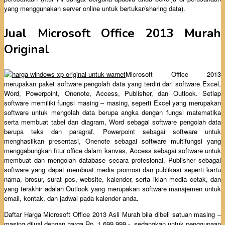
yang menggunakan server online untuk bertukar/sharing data).
Jual Microsoft Office 2013 Murah
Original
Microsoft Office 2013
merupakan paket software pengolah data yang terdiri dari software Excel,
Word, Powerpoint, Onenote, Access, Publisher, dan Outlook. Setiap
software memiliki fungsi masing – masing, seperti Excel yang merupakan
software untuk mengolah data berupa angka dengan fungsi matematika
serta membuat tabel dan diagram, Word sebagai software pengolah data
berupa teks dan paragraf, Powerpoint sebagai software untuk
menghasilkan presentasi, Onenote sebagai software multifungsi yang
menggabungkan fitur office dalam kanvas, Access sebagai software untuk
membuat dan mengolah database secara profesional, Publisher sebagai
software yang dapat membuat media promosi dan publikasi seperti kartu
nama, brosur, surat pos, website, kalender, serta iklan media cetak, dan
yang terakhir adalah Outlook yang merupakan software manajemen untuk
email, kontak, dan jadwal pada kalender anda.
Daftar Harga Microsoft Office 2013 Asli Murah bila dibeli satuan masing –
masing dijual dengan harga Rp. 1.699.999,-, sedangkan untuk penggunaan