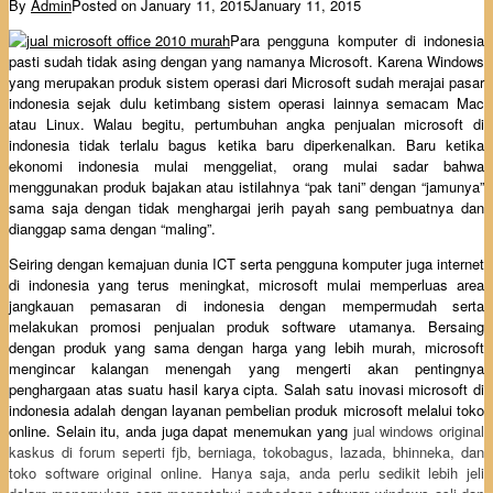
By
Admin
Posted on
January 11, 2015
January 11, 2015
Para pengguna komputer di indonesia
pasti sudah tidak asing dengan yang namanya Microsoft. Karena Windows
yang merupakan produk sistem operasi dari Microsoft sudah merajai pasar
indonesia sejak dulu ketimbang sistem operasi lainnya semacam Mac
atau Linux. Walau begitu, pertumbuhan angka penjualan microsoft di
indonesia tidak terlalu bagus ketika baru diperkenalkan. Baru ketika
ekonomi indonesia mulai menggeliat, orang mulai sadar bahwa
menggunakan produk bajakan atau istilahnya “pak tani” dengan “jamunya”
sama saja dengan tidak menghargai jerih payah sang pembuatnya dan
dianggap sama dengan “maling”.
Seiring dengan kemajuan dunia ICT serta pengguna komputer juga internet
di indonesia yang terus meningkat, microsoft mulai memperluas area
jangkauan pemasaran di indonesia dengan mempermudah serta
melakukan promosi penjualan produk software utamanya. Bersaing
dengan produk yang sama dengan harga yang lebih murah, microsoft
mengincar kalangan menengah yang mengerti akan pentingnya
penghargaan atas suatu hasil karya cipta. Salah satu inovasi microsoft di
indonesia adalah dengan layanan pembelian produk microsoft melalui toko
online. Selain itu, anda juga dapat menemukan yang
jual windows original
kaskus di forum seperti fjb, berniaga, tokobagus, lazada, bhinneka, dan
toko software original online. Hanya saja, anda perlu sedikit lebih jeli