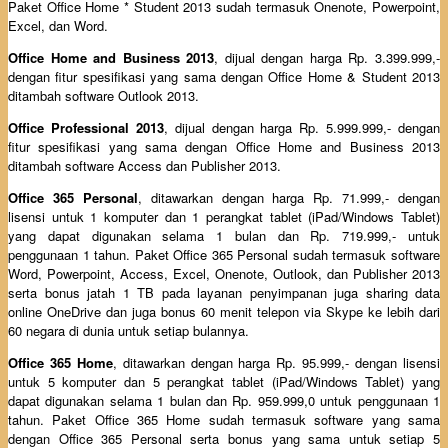
Paket Office Home * Student 2013 sudah termasuk Onenote, Powerpoint,
Excel, dan Word.
Office Home and Business 2013
, dijual dengan harga Rp. 3.399.999,-
dengan fitur spesifikasi yang sama dengan Office Home & Student 2013
ditambah software Outlook 2013.
Office Professional 2013
, dijual dengan harga Rp. 5.999.999,- dengan
fitur spesifikasi yang sama dengan Office Home and Business 2013
ditambah software Access dan Publisher 2013.
Office 365 Personal
, ditawarkan dengan harga Rp. 71.999,- dengan
lisensi untuk 1 komputer dan 1 perangkat tablet (iPad/Windows Tablet)
yang dapat digunakan selama 1 bulan dan Rp. 719.999,- untuk
penggunaan 1 tahun. Paket Office 365 Personal sudah termasuk software
Word, Powerpoint, Access, Excel, Onenote, Outlook, dan Publisher 2013
serta bonus jatah 1 TB pada layanan penyimpanan juga sharing data
online OneDrive dan juga bonus 60 menit telepon via Skype ke lebih dari
60 negara di dunia untuk setiap bulannya.
Office 365 Home
, ditawarkan dengan harga Rp. 95.999,- dengan lisensi
untuk 5 komputer dan 5 perangkat tablet (iPad/Windows Tablet) yang
dapat digunakan selama 1 bulan dan Rp. 959.999,0 untuk penggunaan 1
tahun. Paket Office 365 Home sudah termasuk software yang sama
dengan Office 365 Personal serta bonus yang sama untuk setiap 5