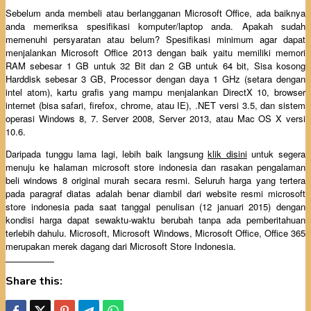
Sebelum anda membeli atau berlangganan Microsoft Office, ada baiknya
anda memeriksa spesifikasi komputer/laptop anda. Apakah sudah
memenuhi persyaratan atau belum? Spesifikasi minimum agar dapat
menjalankan Microsoft Office 2013 dengan baik yaitu memiliki memori
RAM sebesar 1 GB untuk 32 Bit dan 2 GB untuk 64 bit, Sisa kosong
Harddisk sebesar 3 GB, Processor dengan daya 1 GHz (setara dengan
intel atom), kartu grafis yang mampu menjalankan DirectX 10, browser
internet (bisa safari, firefox, chrome, atau IE), .NET versi 3.5, dan sistem
operasi Windows 8, 7. Server 2008, Server 2013, atau Mac OS X versi
10.6.
Daripada tunggu lama lagi, lebih baik langsung
klik disini
untuk segera
menuju ke halaman microsoft store indonesia dan rasakan pengalaman
beli windows 8 original murah secara resmi. Seluruh harga yang tertera
pada paragraf diatas adalah benar diambil dari website resmi microsoft
store indonesia pada saat tanggal penulisan (12 januari 2015) dengan
kondisi harga dapat sewaktu-waktu berubah tanpa ada pemberitahuan
terlebih dahulu. Microsoft, Microsoft Windows, Microsoft Office, Office 365
merupakan merek dagang dari Microsoft Store Indonesia.
Share this: