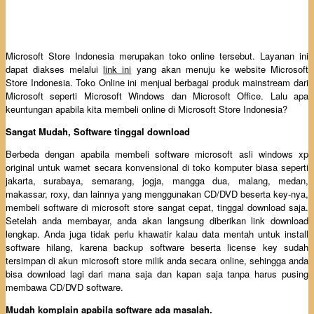
Microsoft Store Indonesia merupakan toko online tersebut. Layanan ini
dapat diakses melalui
link ini
yang akan menuju ke website Microsoft
Store Indonesia. Toko Online ini menjual berbagai produk mainstream dari
Microsoft seperti Microsoft Windows dan Microsoft Office. Lalu apa
keuntungan apabila kita membeli online di Microsoft Store Indonesia?
Sangat Mudah, Software tinggal download
Berbeda dengan apabila membeli software microsoft asli windows xp
original untuk warnet secara konvensional di toko komputer biasa seperti
jakarta, surabaya, semarang, jogja, mangga dua, malang, medan,
makassar, roxy, dan lainnya yang menggunakan CD/DVD beserta key-nya,
membeli software di microsoft store sangat cepat, tinggal download saja.
Setelah anda membayar, anda akan langsung diberikan link download
lengkap. Anda juga tidak perlu khawatir kalau data mentah untuk install
software hilang, karena backup software beserta license key sudah
tersimpan di akun microsoft store milik anda secara online, sehingga anda
bisa download lagi dari mana saja dan kapan saja tanpa harus pusing
membawa CD/DVD software.
Mudah komplain apabila software ada masalah.